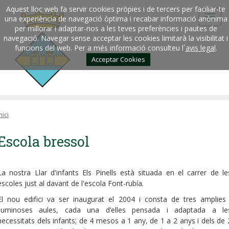
Aquest lloc web fa servir cookies pròpies i de tercers per faciliar-te
una experiència de navegació òptima i recabar informació anònima
per millorar i adaptar-nos a les teves preferències i pautes de
navegació. Navegar sense acceptar les cookies limitarà la visibilitat i
funcions del web. Per a més informació consulteu l´
avis legal
.
Acceptar Cookies
nici
Escola bressol
La nostra Llar d'infants Els Pinells està situada en el carrer de le
escoles just al davant de l'escola Font-rubía.
El nou edifici va ser inaugurat el 2004 i consta de tres amplies 
lluminoses aules, cada una d’elles pensada i adaptada a le
necessitats dels infants; de 4 mesos a 1 any, de 1 a 2 anys i dels de 