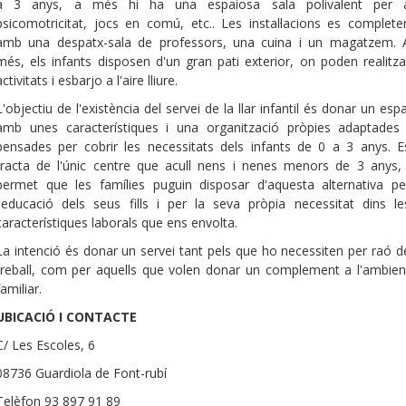
a 3 anys, a més hi ha una espaiosa sala polivalent per 
psicomotricitat, jocs en comú, etc.. Les instal·lacions es complete
amb una despatx-sala de professors, una cuina i un magatzem. 
més, els infants disposen d'un gran pati exterior, on poden realitza
activitats i esbarjo a l'aire lliure.
L'objectiu de l'existència del servei de la llar infantil és donar un espa
amb unes característiques i una organització pròpies adaptades 
pensades per cobrir les necessitats dels infants de 0 a 3 anys. E
tracta de l'únic centre que acull nens i nenes menors de 3 anys, 
permet que les famílies puguin disposar d'aquesta alternativa pe
l'educació dels seus fills i per la seva pròpia necessitat dins le
característiques laborals que ens envolta.
La intenció és donar un servei tant pels que ho necessiten per raó d
treball, com per aquells que volen donar un complement a l'ambien
familiar.
UBICACIÓ I CONTACTE
C/ Les Escoles, 6
08736 Guardiola de Font-rubí
Telèfon 93 897 91 89