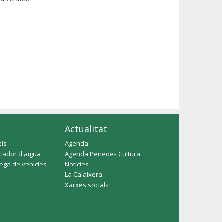
Actualitat
eis
Agenda
tador d'aigua
Agenda Penedès Cultura
rega de vehicles
Notícies
La Calaixera
Xarxes socials