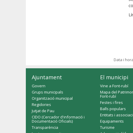
co
Lí
Data i hor
Ajuntament
El municipi
Govern
Vine a Font-rubí
Grups municipals
Mapa del Patrimon
Font-rubí
Organització municipal
Festes i fires
Regidories
Balls populars
Jutjat de Pau
Entitats i associac
CIDO (Cercador d'informació i
Documentació Oficials)
Equipaments
Transparència
Turisme