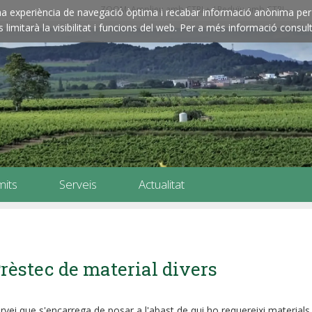
ZOOM: Amplieu amb CTRL+ / Reduïu amb CTRL-
e una experiència de navegació òptima i recabar informació anònima per 
imitarà la visibilitat i funcions del web. Per a més informació consult
mits
Serveis
Actualitat
rèstec de material divers
rvei que s'encarrega de posar a l'abast de qui ho requereixi materials