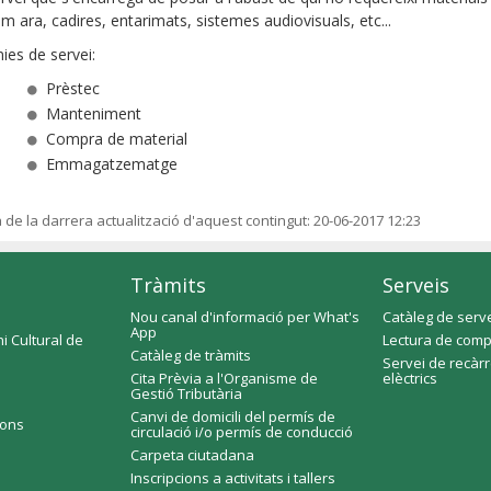
m ara, cadires, entarimats, sistemes audiovisuals, etc...
nies de servei:
Prèstec
Manteniment
Compra de material
Emmagatzematge
a de la darrera actualització d'aquest contingut:
20-06-2017 12:23
Tràmits
Serveis
Nou canal d'informació per What's
Catàleg de serv
App
i Cultural de
Lectura de comp
Catàleg de tràmits
Servei de recàr
Cita Prèvia a l'Organisme de
elèctrics
Gestió Tributària
Canvi de domicili del permís de
ions
circulació i/o permís de conducció
Carpeta ciutadana
Inscripcions a activitats i tallers