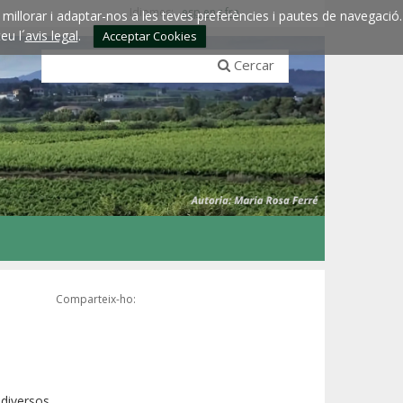
Idiomes:
esp
eng
fra
millorar i adaptar-nos a les teves preferències i pautes de navegació.
eu l´
avis legal
.
Acceptar Cookies
Cercar
Comparteix-ho:
 diversos,