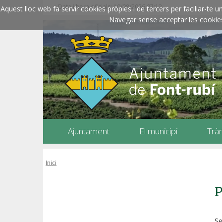
Data i hora oficials: 10/08/2026
07:12
Aquest lloc web fa servir cookies pròpies i de tercers per faciliar-t
Navegar sense acceptar les cookies l
Ajuntament
El municipi
Trà
Inici
P
Se