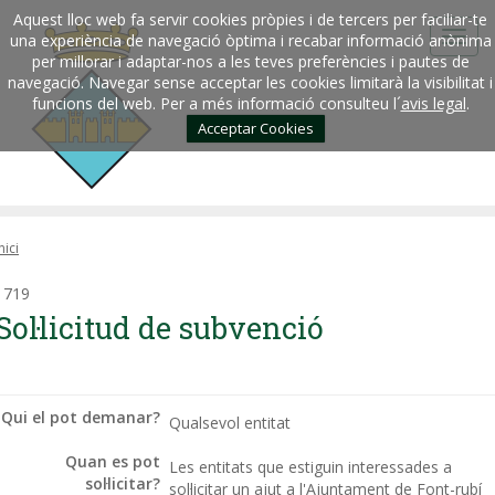
Aquest lloc web fa servir cookies pròpies i de tercers per faciliar-te
una experiència de navegació òptima i recabar informació anònima
per millorar i adaptar-nos a les teves preferències i pautes de
navegació. Navegar sense acceptar les cookies limitarà la visibilitat i
funcions del web. Per a més informació consulteu l´
avis legal
.
Acceptar Cookies
nici
1719
Sol·licitud de subvenció
Qui el pot demanar?
Qualsevol entitat
Quan es pot
Les entitats que estiguin interessades a
sol·licitar?
sol·licitar un ajut a l'Ajuntament de Font-rubí