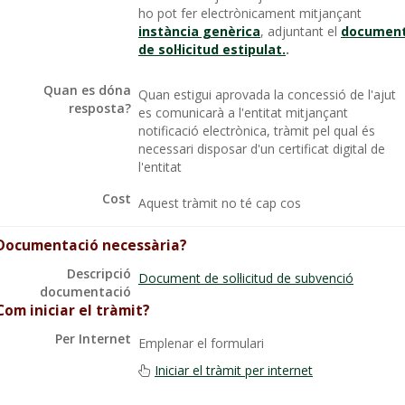
ho pot fer electrònicament mitjançant
instància genèrica
, adjuntant el
documen
de sol·licitud estipulat.
.
Quan es dóna
Quan estigui aprovada la concessió de l'ajut
resposta?
es comunicarà a l'entitat mitjançant
notificació electrònica, tràmit pel qual és
necessari disposar d'un certificat digital de
l'entitat
Cost
Aquest tràmit no té cap cos
Documentació necessària?
Descripció
Document de sol·licitud de subvenció
documentació
Com iniciar el tràmit?
Per Internet
Emplenar el formulari
Iniciar el tràmit per internet