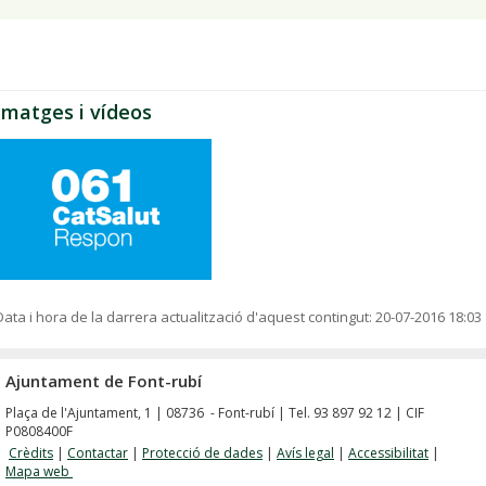
Imatges i vídeos
Data i hora de la darrera actualització d'aquest contingut:
20-07-2016 18:03
Ajuntament de Font-rubí
Plaça de l'Ajuntament, 1 | 08736 - Font-rubí | Tel. 93 897 92 12 | CIF
P0808400F
Crèdits
|
Contactar
|
Protecció de dades
|
Avís legal
|
Accessibilitat
|
Mapa web