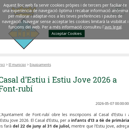
Aquest lloc web fa servir cookies pròpies i de tercers per faciliar-te
una experiència de navegació òptima i recabar informació anònima
per millorar i adaptar-nos a les teves preferències i pautes de
navegació. Navegar sense acceptar les cookies limitarà la visibilitat i
funcions del web. Per a més informació consulteu l´
avis legal
.
Acceptar Cookies
nici
>
El municipi
>
Equipaments
Casal d'Estiu i Estiu Jove 2026 a
Font-rubí
2026-05-07 00:00:00
L’Ajuntament de Font-rubí obre les inscripcions al Casal d’Estiu i 
l’Estiu Jove 2026. El Casal d’Estiu, per a
infants d’I3 a 6è de primàri
es farà
del 22 de juny al 31 de juliol,
mentre que l’Estiu Jove, adreça