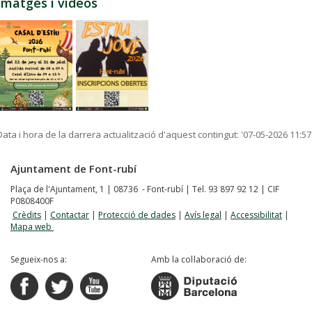
Imatges i vídeos
Data i hora de la darrera actualització d'aquest contingut:
'07-05-2026 11:57
Ajuntament de Font-rubí
Plaça de l'Ajuntament, 1 | 08736 - Font-rubí | Tel. 93 897 92 12 | CIF
P0808400F
Crèdits
|
Contactar
|
Protecció de dades
|
Avís legal
|
Accessibilitat
|
Mapa web
Segueix-nos a:
Amb la col·laboració de: