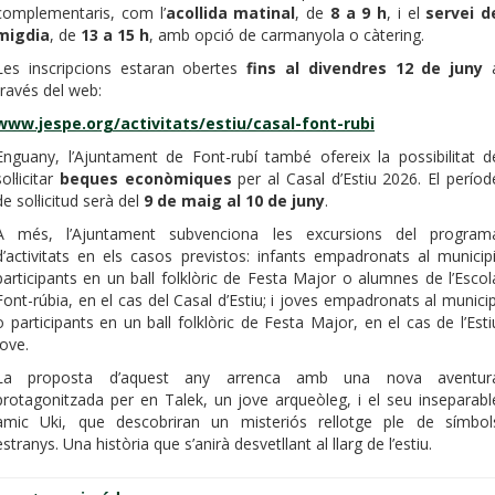
complementaris, com l’
acollida matinal
, de
8 a 9 h
, i el
servei d
migdia
, de
13 a 15 h
, amb opció de carmanyola o càtering.
Les inscripcions estaran obertes
fins al divendres 12 de juny
través del web:
www.jespe.org/activitats/estiu/casal-font-rubi
Enguany, l’Ajuntament de Font-rubí també ofereix la possibilitat d
sol·licitar
beques econòmiques
per al Casal d’Estiu 2026. El períod
de sol·licitud serà del
9 de maig al 10 de juny
.
A més, l’Ajuntament subvenciona les excursions del program
d’activitats en els casos previstos: infants empadronats al municipi
participants en un ball folklòric de Festa Major o alumnes de l’Escol
Font-rúbia, en el cas del Casal d’Estiu; i joves empadronats al municip
o participants en un ball folklòric de Festa Major, en el cas de l’Esti
Jove.
La proposta d’aquest any arrenca amb una nova aventur
protagonitzada per en Talek, un jove arqueòleg, i el seu inseparabl
amic Uki, que descobriran un misteriós rellotge ple de símbol
estranys. Una història que s’anirà desvetllant al llarg de l’estiu.