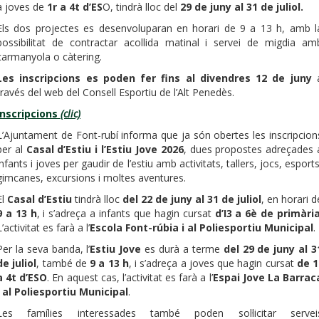
a joves de
1r a 4t d’ES
O, tindrà lloc del
29 de juny al 31 de juliol.
Els dos projectes es desenvoluparan en horari de 9 a 13 h, amb l
possibilitat de contractar acollida matinal i servei de migdia am
carmanyola o càtering.
Les inscripcions es poden fer fins al divendres 12 de juny
través del web del Consell Esportiu de l’Alt Penedès.
Inscripcions
(clic)
L’Ajuntament de Font-rubí informa que ja són obertes les inscripcion
per al
Casal d’Estiu i l’Estiu Jove 2026
, dues propostes adreçades 
infants i joves per gaudir de l’estiu amb activitats, tallers, jocs, esports
gimcanes, excursions i moltes aventures.
El
Casal d’Estiu
tindrà lloc
del 22 de juny al 31 de juliol
, en horari d
9 a 13 h
, i s’adreça a infants que hagin cursat
d’I3 a 6è de primàri
L’activitat es farà a l’
Escola Font-rúbia i al Poliesportiu Municipal
.
Per la seva banda, l’
Estiu Jove
es durà a terme
del 29 de juny al 3
de juliol
, també de
9 a 13 h
, i s’adreça a joves que hagin cursat
de 1
a 4t d’ESO
. En aquest cas, l’activitat es farà a l’
Espai Jove La Barrac
i al Poliesportiu Municipal
.
Les famílies interessades també poden sol·licitar servei