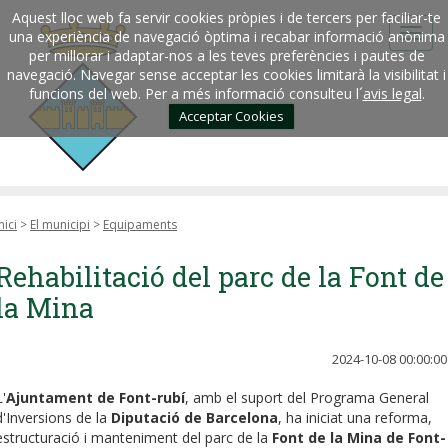
Aquest lloc web fa servir cookies pròpies i de tercers per faciliar-te
una experiència de navegació òptima i recabar informació anònima
per millorar i adaptar-nos a les teves preferències i pautes de
navegació. Navegar sense acceptar les cookies limitarà la visibilitat i
funcions del web. Per a més informació consulteu l´
avis legal
.
Acceptar Cookies
nici
>
El municipi
>
Equipaments
Rehabilitació del parc de la Font de
la Mina
2024-10-08 00:00:00
L'
Ajuntament de Font-rubí
, amb el suport del Programa General
d'Inversions de la
Diputació de Barcelona
, ha iniciat una reforma,
estructuració i manteniment del parc de la
Font de la Mina de Font-