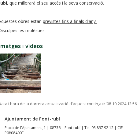
rubí
, que millorarà el seu accés i la seva conservació.
Aquestes obres estan
previstes fins a finals d'any.
Disculpes les molèsties.
Imatges i vídeos
Data i hora de la darrera actualització d'aquest contingut:
'08-10-2024 13:56
Ajuntament de Font-rubí
Plaça de l'Ajuntament, 1 | 08736 - Font-rubí | Tel. 93 897 92 12 | CIF
P0808400F