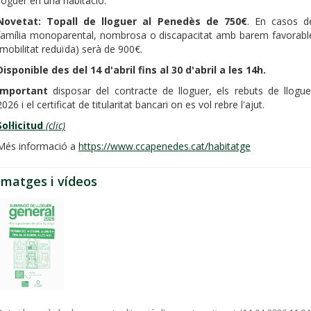
lloguer en una habitació.
Novetat: Topall de lloguer al Penedès de 750€
. En casos d
família monoparental, nombrosa o discapacitat amb barem favorabl
(mobilitat reduïda) serà de 900€.
Disponible des del 14 d'abril fins al 30 d'abril a les 14h.
Important
disposar del contracte de lloguer, els rebuts de llogue
2026 i el certificat de titularitat bancari on es vol rebre l'ajut.
Sol·licitud
(clic)
Més informació a
https://www.ccapenedes.cat/habitatge
Imatges i vídeos