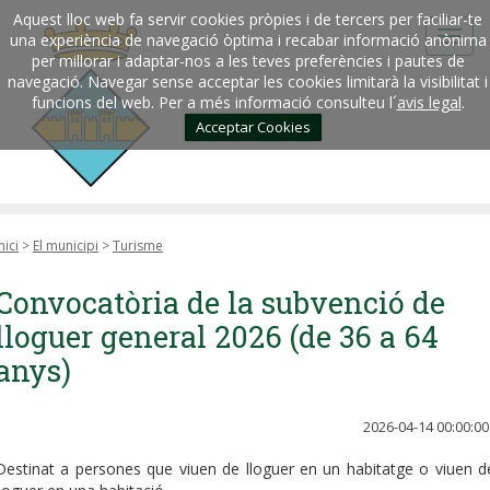
Aquest lloc web fa servir cookies pròpies i de tercers per faciliar-te
una experiència de navegació òptima i recabar informació anònima
per millorar i adaptar-nos a les teves preferències i pautes de
navegació. Navegar sense acceptar les cookies limitarà la visibilitat i
funcions del web. Per a més informació consulteu l´
avis legal
.
Acceptar Cookies
nici
>
El municipi
>
Turisme
Convocatòria de la subvenció de
lloguer general 2026 (de 36 a 64
anys)
2026-04-14 00:00:00
Destinat a persones que viuen de lloguer en un habitatge o viuen d