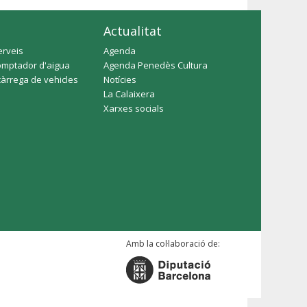
Actualitat
erveis
Agenda
omptador d'aigua
Agenda Penedès Cultura
càrrega de vehicles
Notícies
La Calaixera
Xarxes socials
Amb la col·laboració de: