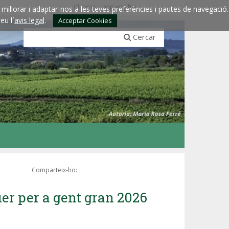
Idiomes:
esp
eng
fra
millorar i adaptar-nos a les teves preferències i pautes de navegació.
eu l´
avis legal
.
Acceptar Cookies
Cercar
Comparteix-ho:
uer per a gent gran 2026