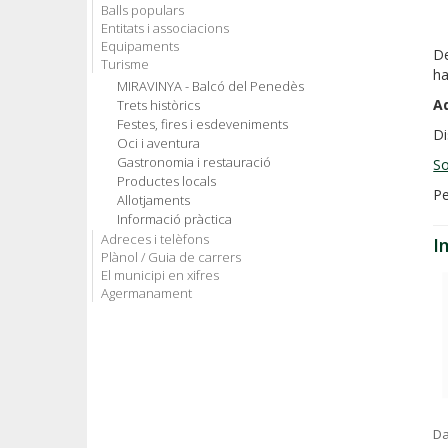
Balls populars
Entitats i associacions
Equipaments
D
Turisme
ha
MIRAVINYA - Balcó del Penedès
Aq
Trets històrics
Festes, fires i esdeveniments
Di
Oci i aventura
Gastronomia i restauració
So
Productes locals
Pe
Allotjaments
Informació pràctica
Adreces i telèfons
I
Plànol / Guia de carrers
El municipi en xifres
Agermanament
Da