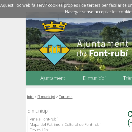
Data i hora oficials: 07/08/2026
07:46
Aquest lloc web fa servir cookies pròpies i de tercers per faciliar-t
Navegar sense acceptar les cookies l
Ajuntament
El municipi
Trà
Inici
>
El municipi
>
Turisme
El municipi
C
Vine a Font-rubí
(
Mapa del Patrimoni Cultural de Font-rubí
Festes i fires