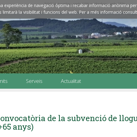
ZOOM: Amplieu amb CTRL+ / Reduïu amb CTRL-
e una experiència de navegació òptima i recabar informació anònima per 
imitarà la visibilitat i funcions del web. Per a més informació consult
mits
Serveis
Actualitat
onvocatòria de la subvenció de llog
+65 anys)