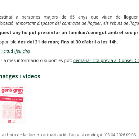
estinat a persones majors de 65 anys que viuen de lloguer
bitació.
Important disposar del contracte de lloguer, els rebuts de llogue
uest any ho pot presentar un familiar/conegut amb el seu pro
sponible
des del 31 de març fins al 30 d'abril a les 14h.
l·licitud (
feu clic)
r a més informació o suport es pot:
demanar cita prèvia al Consell Co
matges i vídeos
ta i hora de la darrera actualització d'aquest contingut:
'08-04-2026 09:08