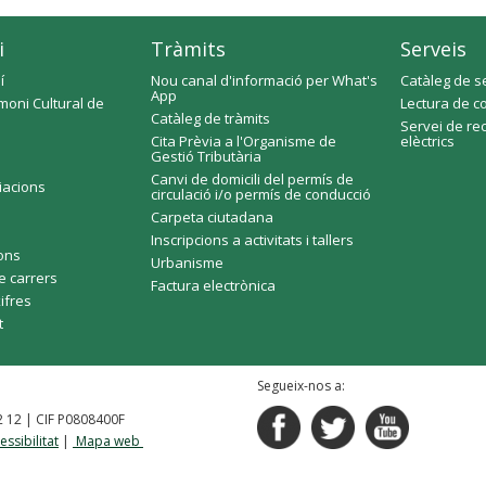
i
Tràmits
Serveis
í
Nou canal d'informació per What's
Catàleg de s
App
moni Cultural de
Lectura de c
Catàleg de tràmits
Servei de re
Cita Prèvia a l'Organisme de
elèctrics
Gestió Tributària
Canvi de domicili del permís de
ciacions
circulació i/o permís de conducció
Carpeta ciutadana
Inscripcions a activitats i tallers
fons
Urbanisme
e carrers
Factura electrònica
xifres
t
Segueix-nos a:
92 12 | CIF P0808400F
essibilitat
|
Mapa web