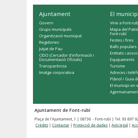
Ajuntament
El municip
Govern
Vine a Font-rub
Grups municipals
Mapa del Patri
Font-rubí
Organització municipal
Festes i fires
Regidories
Balls populars
Jutjat de Pau
Entitats i asso
CIDO (Cercador d'informació i
Documentació Oficials)
Equipaments
Transparència
Turisme
Imatge corporativa
Adreces i telè
Plànol / Guia d
El municipi en 
Agermanamen
Ajuntament de Font-rubí
Plaça de l'Ajuntament, 1 | 08736 - Font-rubí | Tel. 93 897 
Crèdits
|
Contactar
|
Protecció de dades
|
Avís legal
|
Acc