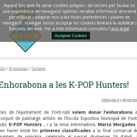
Aquest lloc web fa servir cookies pròpies i de tercers per faciliar-te
una experiència de navegació òptima i recabar informació anònima
per millorar i adaptar-nos a les teves preferències i pautes de
navegació. Navegar sense acceptar les cookies limitarà la visibilitat i
funcions del web. Per a més informació consulteu l´
avis legal
.
Acceptar Cookies
nici
>
El municipi
>
Turisme
Enhorabona a les K-POP Hunters!
2026-04-21 00:00:00
Des de l’Ajuntament de Font-rubí
volem donar l’enhorabona
a
conjunt de patinatge artístic de l’Escola Esportiva Municipal de Font
rubí,
K-POP Hunters
, i a la seva entrenadora,
Marta Morgades
per haver estat les
primeres classificades
a la final comarcal d
quintets de primària, celebrada el passat diumenge 19 d’abril, 