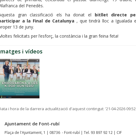
Vilafranca del Penedès.
Aquesta gran classificació els ha donat el
bitllet directe pe
participar a la Final de Catalunya
, que tindrà lloc a Igualada e
proper 13 de juny.
Moltes felicitats per l’esforç, la constància i la gran feina feta!
Imatges i vídeos
Data i hora de la darrera actualització d'aquest contingut:
'21-04-2026 09:52
Ajuntament de Font-rubí
Plaça de l'Ajuntament, 1 | 08736 - Font-rubí | Tel. 93 897 92 12 | CIF