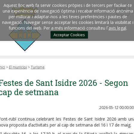
Aquest lloc web fa servir cookies pròpies i de tercers per faciliar-te
una experiència de navegació òptima i recabar informació anònima
per millorar i adaptar-nos a les teves preferències i pautes de
navegació. Navegar sense acceptar les cookies limitarà la visibilitat i
funcions del web. Per a més informació consulteu l´
avis legal
.
Acceptar Cookies
nici
>
El municipi
>
Turisme
Festes de Sant Isidre 2026 - Segon
cap de setmana
2026-05-12 00:00:00
Font-rubí continua celebrant les Festes de Sant Isidre 2026 amb un
nova proposta d’activitats per al cap de setmana del 16 i 17 de maig.
El dissabte 16, a les 17.30 h, el parc de la Sitjota acollirà la gimcan