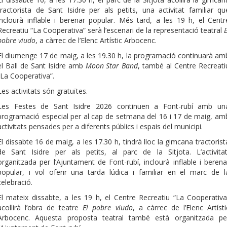
tractorista de Sant Isidre per als petits, una activitat familiar qu
inclourà inflable i berenar popular. Més tard, a les 19 h, el Centr
Recreatiu “La Cooperativa” serà l’escenari de la representació teatral
E
pobre viudo
, a càrrec de l’Elenc Artístic Arbocenc.
El diumenge 17 de maig, a les 19.30 h, la programació continuarà am
el Ball de Sant Isidre amb
Moon Star Band
, també al Centre Recreati
“La Cooperativa”.
Les activitats són gratuïtes.
Les Festes de Sant Isidre 2026 continuen a Font-rubí amb un
programació especial per al cap de setmana del 16 i 17 de maig, am
activitats pensades per a diferents públics i espais del municipi.
El dissabte 16 de maig, a les 17.30 h, tindrà lloc la gimcana tractorist
de Sant Isidre per als petits, al parc de la Sitjota. L’activitat
organitzada per l’Ajuntament de Font-rubí, inclourà inflable i berena
popular, i vol oferir una tarda lúdica i familiar en el marc de l
celebració.
El mateix dissabte, a les 19 h, el Centre Recreatiu “La Cooperativa
acollirà l’obra de teatre
El pobre viudo
, a càrrec de l’Elenc Artísti
Arbocenc. Aquesta proposta teatral també està organitzada pe