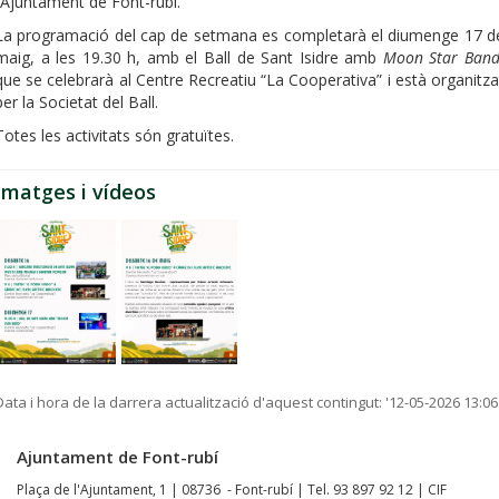
l’Ajuntament de Font-rubí.
La programació del cap de setmana es completarà el diumenge 17 d
maig, a les 19.30 h, amb el Ball de Sant Isidre amb
Moon Star Ban
que se celebrarà al Centre Recreatiu “La Cooperativa” i està organitza
per la Societat del Ball.
Totes les activitats són gratuïtes.
Imatges i vídeos
Data i hora de la darrera actualització d'aquest contingut:
'12-05-2026 13:06
Ajuntament de Font-rubí
Plaça de l'Ajuntament, 1 | 08736 - Font-rubí | Tel. 93 897 92 12 | CIF