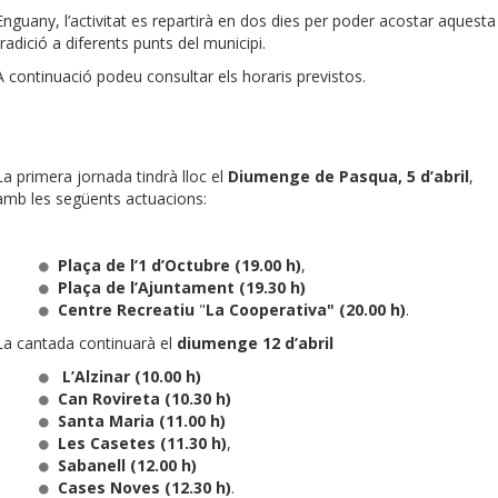
Enguany, l’activitat es repartirà en dos dies per poder acostar aquesta
tradició a diferents punts del municipi.
A continuació podeu consultar els horaris previstos.
La primera jornada tindrà lloc el
Diumenge de Pasqua, 5 d’abril
,
amb les següents actuacions:
Plaça de l’1 d’Octubre (19.00 h)
,
Plaça de l’Ajuntament (19.30 h)
Centre Recreatiu
"
La Cooperativa" (20.00 h)
.
La cantada continuarà el
diumenge 12 d’abril
L’Alzinar (10.00 h)
Can Rovireta (10.30 h)
Santa Maria (11.00 h)
Les Casetes (11.30 h)
,
Sabanell (12.00 h)
Cases Noves (12.30 h)
.