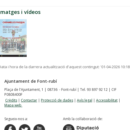
Imatges i vídeos
Data i hora de la darrera actualització d'aquest contingut:
'01-04-2026 10:18
Ajuntament de Font-rubí
Plaça de l'Ajuntament, 1 | 08736 - Font-rubí | Tel. 93 897 92 12 | CIF
P0808400F
Crèdits
|
Contactar
|
Protecció de dades
|
Avís legal
|
Accessibilitat
|
Mapa web
Segueix-nos a:
Amb la col·laboració de: