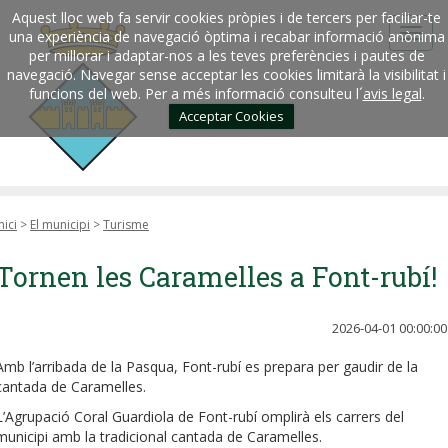
Aquest lloc web fa servir cookies pròpies i de tercers per faciliar-te
una experiència de navegació òptima i recabar informació anònima
per millorar i adaptar-nos a les teves preferències i pautes de
navegació. Navegar sense acceptar les cookies limitarà la visibilitat i
funcions del web. Per a més informació consulteu l´
avis legal
.
Acceptar Cookies
nici
>
El municipi
>
Turisme
Tornen les Caramelles a Font-rubí!
2026-04-01 00:00:00
Amb l’arribada de la Pasqua, Font-rubí es prepara per gaudir de la
cantada de Caramelles.
L’Agrupació Coral Guardiola de Font-rubí omplirà els carrers del
municipi amb la tradicional cantada de Caramelles.