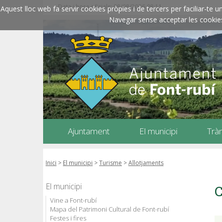
Data i hora oficials: 08/08/2026
08:11
Aquest lloc web fa servir cookies pròpies i de tercers per faciliar-t
Navegar sense acceptar les cookies l
Ajuntament
El municipi
Trà
Inici
>
El municipi
>
Turisme
>
Allotjaments
El municipi
C
Vine a Font-rubí
Mapa del Patrimoni Cultural de Font-rubí
Festes i fires