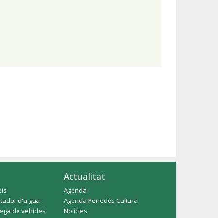
Actualitat
eis
Agenda
tador d'aigua
Agenda Penedès Cultura
rega de vehicles
Notícies