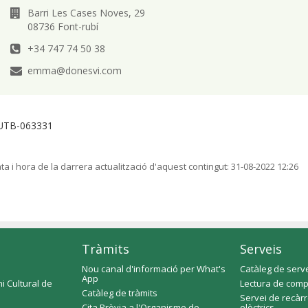
Barri Les Cases Noves, 29
08736 Font-rubí
+34 747 74 50 38
emma@donesvi.com
UTB-063331
ta i hora de la darrera actualització d'aquest contingut:
31-08-2022 12:26
Tràmits
Serveis
Nou canal d'informació per What's
Catàleg de serv
App
i Cultural de
Lectura de comp
Catàleg de tràmits
Servei de recàr
Cita Prèvia a l'Organisme de
elèctrics