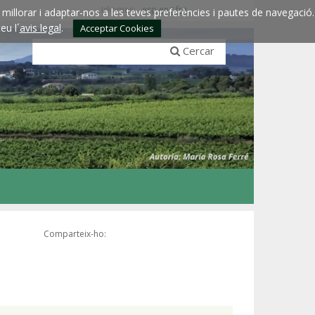
Idiomes:
esp
eng
fra
millorar i adaptar-nos a les teves preferències i pautes de navegació.
eu l´
avis legal
.
Acceptar Cookies
Cercar
Comparteix-ho: