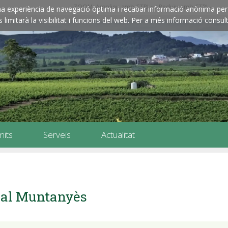
ZOOM: Amplieu amb CTRL+ / Reduïu amb CTRL-
e una experiència de navegació òptima i recabar informació anònima per 
imitarà la visibilitat i funcions del web. Per a més informació consult
mits
Serveis
Actualitat
al Muntanyès