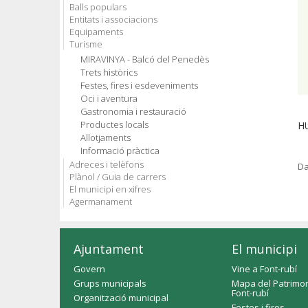
Balls populars
Entitats i associacions
Equipaments
Turisme
MIRAVINYA - Balcó del Penedès
Trets històrics
Festes, fires i esdeveniments
Oci i aventura
Gastronomia i restauració
Productes locals
H
Allotjaments
Informació pràctica
Adreces i telèfons
Da
Plànol / Guia de carrers
El municipi en xifres
Agermanament
Ajuntament
El municipi
Govern
Vine a Font-rubí
Grups municipals
Mapa del Patrimon
Font-rubí
Organització municipal
Festes i fires