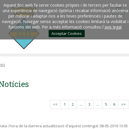
Aquest lloc web fa servir cookies pròpies i de tercers per faciliar-te
una experiència de navegació òptima i recabar informació anònima
per millorar i adaptar-nos a les teves preferències i pautes de
navegació. Navegar sense acceptar les cookies limitarà la visibilitat i
funcions del web. Per a més informació consulteu l´
avis legal
.
Acceptar Cookies
nici
Notícies
<<
1
2
...
3
...
5
6
>>
Data i hora de la darrera actualització d'aquest contingut:
08-05-2019 13:05