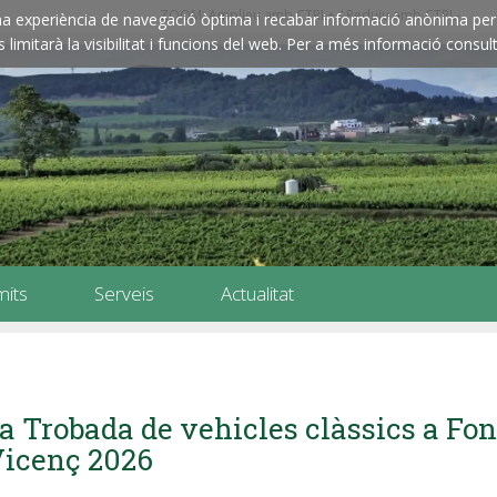
ZOOM: Amplieu amb CTRL+ / Reduïu amb CTRL-
e una experiència de navegació òptima i recabar informació anònima per 
imitarà la visibilitat i funcions del web. Per a més informació consult
mits
Serveis
Actualitat
a Trobada de vehicles clàssics a Font
icenç 2026