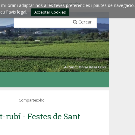
Idiomes:
esp
eng
fra
millorar i adaptar-nos a les teves preferències i pautes de navegació.
eu l´
avis legal
.
Acceptar Cookies
Cercar
Comparteix-ho:
-rubí - Festes de Sant