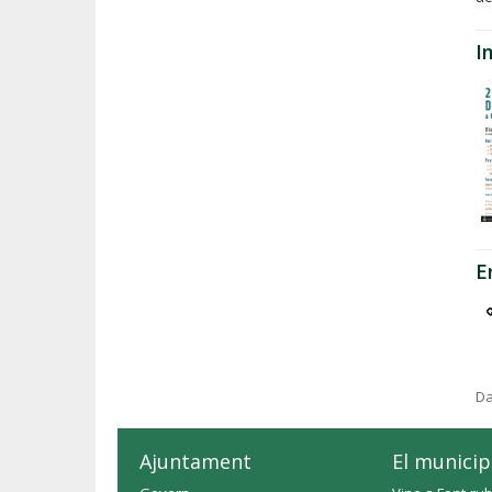
I
E
Da
Ajuntament
El municip