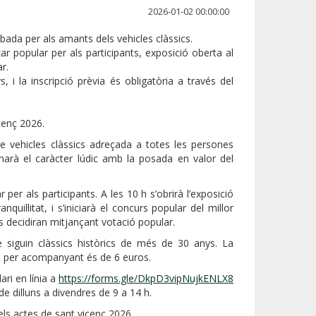
2026-01-02 00:00:00
ada per als amants dels vehicles clàssics.
ar popular per als participants, exposició oberta al
ar.
 i la inscripció prèvia és obligatòria a través del
cenç 2026.
 vehicles clàssics adreçada a totes les persones
inarà el caràcter lúdic amb la posada en valor del
per als participants. A les 10 h s’obrirà l’exposició
il·litat, i s’iniciarà el concurs popular del millor
es decidiran mitjançant votació popular.
siguin clàssics històrics de més de 30 anys. La
ost per acompanyant és de 6 euros.
ari en línia a
https://forms.gle/DkpD3vipNujkENLX8
e dilluns a divendres de 9 a 14 h.
els actes de sant vicenç 2026.