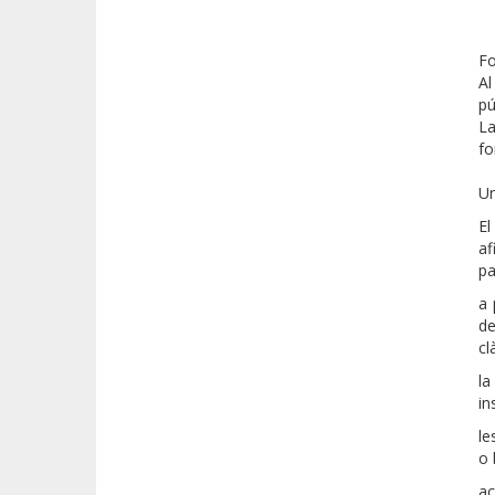
Fo
Al
pú
La
fo
Un
El
af
pa
a 
de
cl
la
in
le
o 
ac