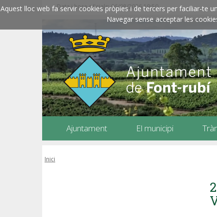
Data i hora oficials: 06/08/2026
19:50
Aquest lloc web fa servir cookies pròpies i de tercers per faciliar-t
Navegar sense acceptar les cookies l
Ajuntament
El municipi
Trà
Inici
2
V