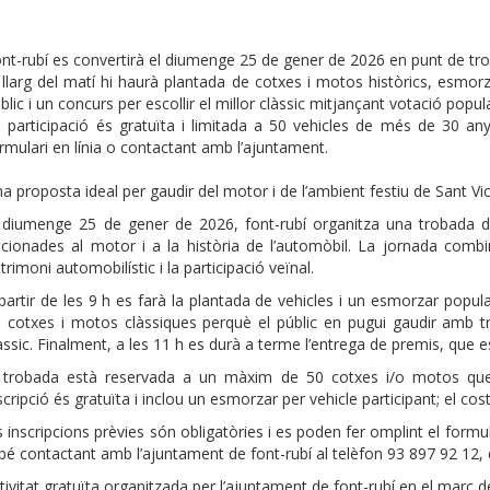
nt-rubí es convertirà el diumenge 25 de gener de 2026 en punt de trob
 llarg del matí hi haurà plantada de cotxes i motos històrics, esmorz
blic i un concurs per escollir el millor clàssic mitjançant votació popul
 participació és gratuïta i limitada a 50 vehicles de més de 30 anys,
rmulari en línia o contactant amb l’ajuntament.
a proposta ideal per gaudir del motor i de l’ambient festiu de Sant Vi
 diumenge 25 de gener de 2026, font-rubí organitza una trobada de
icionades al motor i a la història de l’automòbil. La jornada comb
trimoni automobilístic i la participació veïnal.
partir de les 9 h es farà la plantada de vehicles i un esmorzar popular 
 cotxes i motos clàssiques perquè el públic en pugui gaudir amb tranqu
àssic. Finalment, a les 11 h es durà a terme l’entrega de premis, que 
 trobada està reservada a un màxim de 50 cotxes i/o motos que 
scripció és gratuïta i inclou un esmorzar per vehicle participant; el c
s inscripcions prèvies són obligatòries i es poden fer omplint el formul
bé contactant amb l’ajuntament de font-rubí al telèfon 93 897 92 12, d
tivitat gratuïta organitzada per l’ajuntament de font-rubí en el marc d