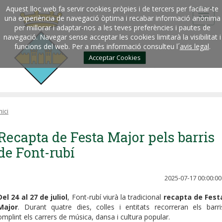
Aquest lloc web fa servir cookies pròpies i de tercers per faciliar-te
una experiència de navegació òptima i recabar informació anònima
per millorar i adaptar-nos a les teves preferències i pautes de
navegació. Navegar sense acceptar les cookies limitarà la visibilitat i
funcions del web. Per a més informació consulteu l´
avis legal
.
Acceptar Cookies
nici
Recapta de Festa Major pels barris
de Font-rubí
2025-07-17 00:00:00
Del 24 al 27 de juliol
, Font-rubí viurà la tradicional
recapta de Fest
Major
. Durant quatre dies, colles i entitats recorreran els barri
omplint els carrers de música, dansa i cultura popular.