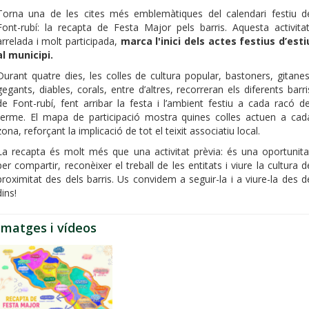
Torna una de les cites més emblemàtiques del calendari festiu d
Font-rubí: la recapta de Festa Major pels barris. Aquesta activitat
arrelada i molt participada,
marca l'inici dels actes festius d’esti
al municipi.
Durant quatre dies, les colles de cultura popular, bastoners, gitanes
gegants, diables, corals, entre d’altres, recorreran els diferents barri
de Font-rubí, fent arribar la festa i l’ambient festiu a cada racó de
terme. El mapa de participació mostra quines colles actuen a cad
zona, reforçant la implicació de tot el teixit associatiu local.
La recapta és molt més que una activitat prèvia: és una oportunita
per compartir, reconèixer el treball de les entitats i viure la cultura d
proximitat des dels barris. Us convidem a seguir-la i a viure-la des d
dins!
Imatges i vídeos