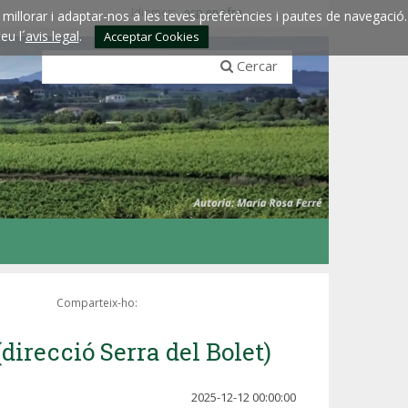
Idiomes:
esp
eng
fra
millorar i adaptar-nos a les teves preferències i pautes de navegació.
eu l´
avis legal
.
Acceptar Cookies
Cercar
Comparteix-ho:
(direcció Serra del Bolet)
2025-12-12 00:00:00