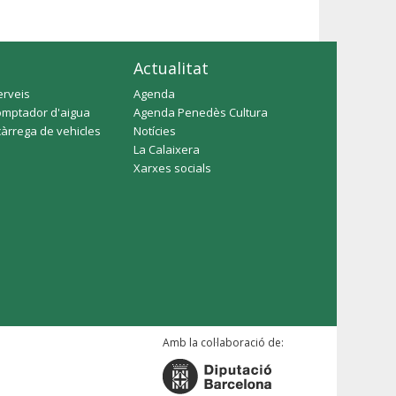
Actualitat
erveis
Agenda
omptador d'aigua
Agenda Penedès Cultura
càrrega de vehicles
Notícies
La Calaixera
Xarxes socials
Amb la col·laboració de: