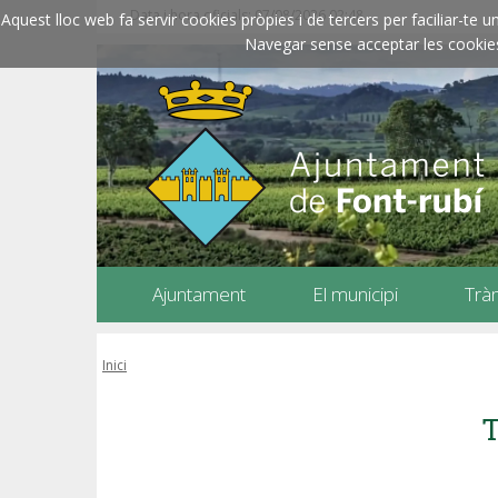
Data i hora oficials: 07/08/2026
02:48
Aquest lloc web fa servir cookies pròpies i de tercers per faciliar-t
Navegar sense acceptar les cookies l
Ajuntament
El municipi
Trà
Inici
T