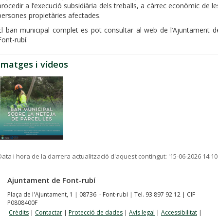
procedir a l’execució subsidiària dels treballs, a càrrec econòmic de le
persones propietàries afectades.
El ban municipal complet es pot consultar al web de l’Ajuntament d
Font-rubí.
Imatges i vídeos
Data i hora de la darrera actualització d'aquest contingut:
'15-06-2026 14:10
Ajuntament de Font-rubí
Plaça de l'Ajuntament, 1 | 08736 - Font-rubí | Tel. 93 897 92 12 | CIF
P0808400F
Crèdits
|
Contactar
|
Protecció de dades
|
Avís legal
|
Accessibilitat
|