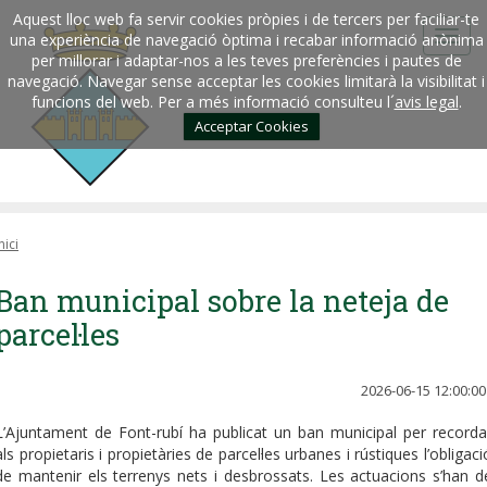
Aquest lloc web fa servir cookies pròpies i de tercers per faciliar-te
una experiència de navegació òptima i recabar informació anònima
per millorar i adaptar-nos a les teves preferències i pautes de
navegació. Navegar sense acceptar les cookies limitarà la visibilitat i
funcions del web. Per a més informació consulteu l´
avis legal
.
Acceptar Cookies
nici
Ban municipal sobre la neteja de
parcel·les
2026-06-15 12:00:00
L’Ajuntament de Font-rubí ha publicat un ban municipal per recorda
als propietaris i propietàries de parcel·les urbanes i rústiques l’obligaci
de mantenir els terrenys nets i desbrossats. Les actuacions s’han d