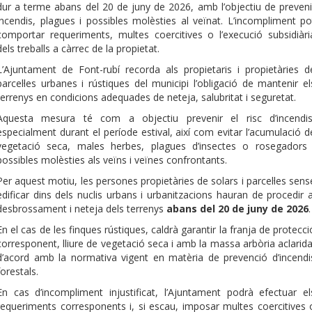
dur a terme abans del 20 de juny de 2026, amb l’objectiu de preveni
incendis, plagues i possibles molèsties al veïnat. L’incompliment po
comportar requeriments, multes coercitives o l’execució subsidiàri
dels treballs a càrrec de la propietat.
L’Ajuntament de Font-rubí recorda als propietaris i propietàries d
parcel·les urbanes i rústiques del municipi l’obligació de mantenir el
terrenys en condicions adequades de neteja, salubritat i seguretat.
Aquesta mesura té com a objectiu prevenir el risc d’incendis
especialment durant el període estival, així com evitar l’acumulació d
vegetació seca, males herbes, plagues d’insectes o rosegadors 
possibles molèsties als veïns i veïnes confrontants.
Per aquest motiu, les persones propietàries de solars i parcel·les sens
edificar dins dels nuclis urbans i urbanitzacions hauran de procedir a
desbrossament i neteja dels terrenys
abans del 20 de juny de 2026
.
En el cas de les finques rústiques, caldrà garantir la franja de protecci
corresponent, lliure de vegetació seca i amb la massa arbòria aclarida
d’acord amb la normativa vigent en matèria de prevenció d’incendi
forestals.
En cas d’incompliment injustificat, l’Ajuntament podrà efectuar el
requeriments corresponents i, si escau, imposar multes coercitives 