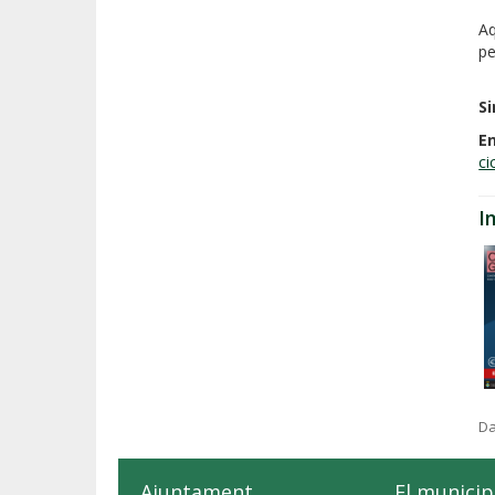
Aq
pe
Si
E
ci
I
Da
Ajuntament
El municip