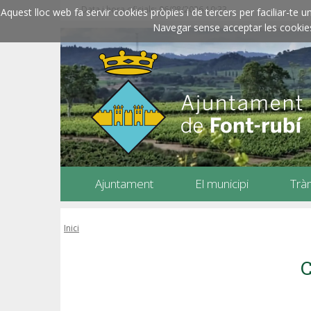
Data i hora oficials: 06/08/2026
10:33
Aquest lloc web fa servir cookies pròpies i de tercers per faciliar-t
Navegar sense acceptar les cookies l
Ajuntament
El municipi
Trà
Inici
C