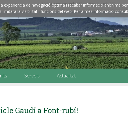
ZOOM: Amplieu amb CTRL+ / Reduïu amb CTRL-
e una experiència de navegació òptima i recabar informació anònima per 
imitarà la visibilitat i funcions del web. Per a més informació consult
mits
Serveis
Actualitat
icle Gaudí a Font-rubí!