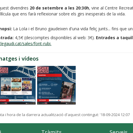
uest divendres
20 de setembre a les 20:30h
, vine al Centre Recrea
l·lícula que ens farà reflexionar sobre els girs inesperats de la vida.
nopsi:
La Lola i el Bruno gaudeixen d'una vida feliç junts... fins que 
ntrada:
4,5€ (descomptes disponibles al web: 3€).
Entrades a taquil
clegaudi.cat/sales/font-rubi.
matges i vídeos
ta i hora de la darrera actualització d'aquest contingut:
'18-09-2024 12:07
i
Tràmits
Serveis