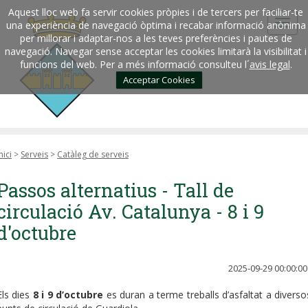
Aquest lloc web fa servir cookies pròpies i de tercers per faciliar-te
una experiència de navegació òptima i recabar informació anònima
per millorar i adaptar-nos a les teves preferències i pautes de
navegació. Navegar sense acceptar les cookies limitarà la visibilitat i
funcions del web. Per a més informació consulteu l´
avis legal
.
Acceptar Cookies
nici
>
Serveis
>
Catàleg de serveis
Passos alternatius - Tall de
circulació Av. Catalunya - 8 i 9
d'octubre
2025-09-29 00:00:00
Els dies
8 i 9 d’octubre
es duran a terme treballs d’asfaltat a diverso