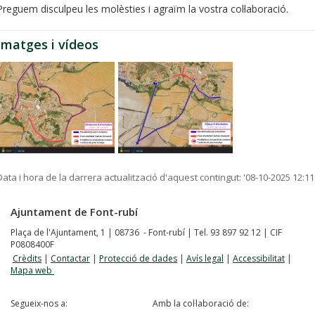
Preguem disculpeu les molèsties i agraïm la vostra col·laboració.
Imatges i vídeos
Data i hora de la darrera actualització d'aquest contingut:
'08-10-2025 12:11
Ajuntament de Font-rubí
Plaça de l'Ajuntament, 1 | 08736 - Font-rubí | Tel. 93 897 92 12 | CIF
P0808400F
Crèdits
|
Contactar
|
Protecció de dades
|
Avís legal
|
Accessibilitat
|
Mapa web
Segueix-nos a:
Amb la col·laboració de: