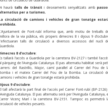
punts de circulació de Guardiola.
Hi haurà
talls de trànsit
i desviaments senyalitzats amb
passo
alternatius per a turismes.
La circulació de camions i vehicles de gran tonatge estar
prohibida.
L’Ajuntament de Font-rubí informa que, amb motiu de treballs d
millora de la via pública, els propers dimecres 8 i dijous 9 d’octubr
s’efectuaran talls de circulació a diversos accessos del nucli d
Guardiola.
Dimecres 8 d’octubre
:
Es tallarà l’accés a Guardiola per la carretera BV-2127 i també l’accé
al pàrquing de l’Avinguda Catalunya. El pas alternatiu habilitat serà pel
carrers: del Rastrillo, Major, camí paral·lel al Carrer del Pou de l
Bomba i el mateix Carrer del Pou de la Bomba. La circulació d
camions i vehicles de gran tonatge estarà prohibida.
Dijous 9 d’octubre
:
El tall afectarà la part final de l'accés pel Carrer Font-rubí (BP-2126) 
l’Avinguda Catalunya. El pas alternatiu serà per l’Avinguda Catalunya, e
Carrer Vicenç Marí i la carretera BV-2151. Tampoc es permetrà l
circulació de vehicles pesants.