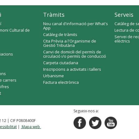
i
Tràmits
Serveis
í
Nou canal d'informació per What's
Catàleg de s
App
moni Cultural de
Lectura de c
Catàleg de tràmits
Servei de re
Cita Prèvia a l'Organisme de
elèctrics
Gestió Tributària
Canvi de domicili del permís de
ciacions
circulació i/o permís de conducció
Carpeta ciutadana
Inscripcions a activitats i tallers
fons
Urbanisme
e carrers
Factura electrònica
xifres
t
Segueix-nos a:
92 12 | CIF P0808400F
essibilitat
|
Mapa web