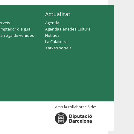
Actualitat
erveis
Agenda
omptador d'aigua
Agenda Penedès Cultura
càrrega de vehicles
Notícies
La Calaixera
Xarxes socials
Amb la col·laboració de: