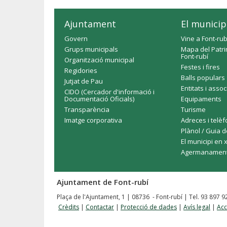
Ajuntament
El municip
Govern
Vine a Font-rub
Grups municipals
Mapa del Patri
Font-rubí
Organització municipal
Festes i fires
Regidories
Balls populars
Jutjat de Pau
Entitats i asso
CIDO (Cercador d'informació i
Documentació Oficials)
Equipaments
Transparència
Turisme
Imatge corporativa
Adreces i telè
Plànol / Guia d
El municipi en 
Agermanamen
Ajuntament de Font-rubí
Plaça de l'Ajuntament, 1 | 08736 - Font-rubí | Tel. 93 897 
Crèdits
|
Contactar
|
Protecció de dades
|
Avís legal
|
Acc