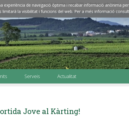
ZOOM: Amplieu amb CTRL+ / Reduïu amb CTRL-
e una experiència de navegació òptima i recabar informació anònima per 
imitarà la visibilitat i funcions del web. Per a més informació consult
mits
Serveis
Actualitat
ortida Jove al Kàrting!