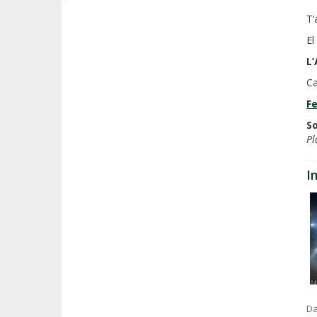
T’
El
L
Ca
Fe
S
Pl
I
Da