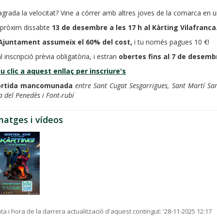
agrada la velocitat? Vine a córrer amb altres joves de la comarca en u
 pròxim dissabte
13 de desembre a les 17 h al Kàrting Vilafranca
’Ajuntament assumeix el 60% del cost,
i tu només pagues 10 €!
l inscripció prèvia obligatòria, i estran
obertes fins al 7 de desemb
u clic a aquest enllaç per inscriure's
ortida mancomunada
entre Sant Cugat Sesgarrigues, Sant Martí Sar
a del Penedès i Font-rubí
matges i vídeos
ta i hora de la darrera actualització d'aquest contingut:
'28-11-2025 12:17