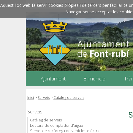
Data i hora oficials: 08/08/2026
14:51
Aquest lloc web fa servir cookies pròpies i de tercers per faciliar-t
Navegar sense acceptar les cookies l
Ajuntament
El municipi
Trà
Inici
>
Serveis
>
Catàleg de serveis
Serveis
S
Catàleg de serveis
Lectura de comptador d'aigua
Servei de recàrrega de vehicles elèctrics