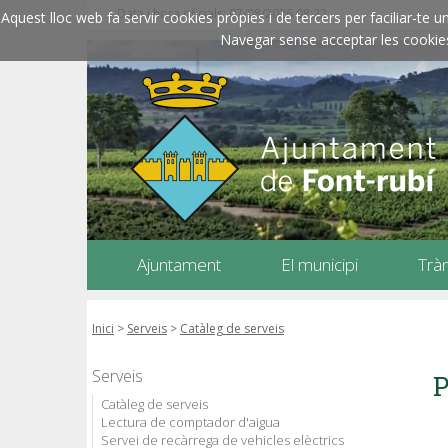
Data i hora oficials: 07/08/2026
08:22
Aquest lloc web fa servir cookies pròpies i de tercers per faciliar-t
Navegar sense acceptar les cookies l
Ajuntament
El municipi
Trà
Inici
>
Serveis
>
Catàleg de serveis
Serveis
P
Catàleg de serveis
Lectura de comptador d'aigua
Servei de recàrrega de vehicles elèctrics