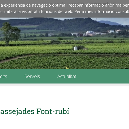
ZOOM: Amplieu amb CTRL+ / Reduïu amb CTRL-
e una experiència de navegació òptima i recabar informació anònima per 
imitarà la visibilitat i funcions del web. Per a més informació consult
mits
Serveis
Actualitat
assejades Font-rubí