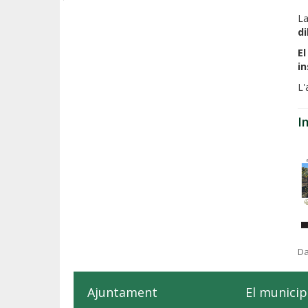
La
di
E
in
L'
I
Da
Ajuntament
El municip