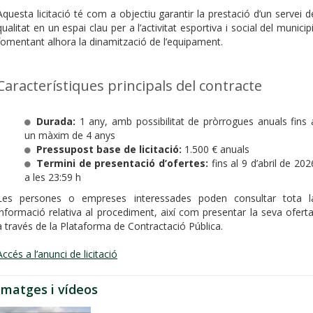
Aquesta licitació té com a objectiu garantir la prestació d’un servei d
qualitat en un espai clau per a l’activitat esportiva i social del municipi
fomentant alhora la dinamització de l’equipament.
Característiques principals del contracte
Durada:
1 any, amb possibilitat de pròrrogues anuals fins 
un màxim de 4 anys
Pressupost base de licitació:
1.500 € anuals
Termini de presentació d’ofertes:
fins al 9 d’abril de 202
a les 23:59 h
Les persones o empreses interessades poden consultar tota l
informació relativa al procediment, així com presentar la seva oferta
a través de la Plataforma de Contractació Pública.
Accés a l’anunci de licitació
Imatges i vídeos