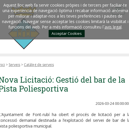
Aquest lloc web fa servir cookies pròpies i de tercers per faciliar-te
una experiència de navegació òptima i recabar informació anònima
per millorar i adaptar-nos a les teves preferències i pautes de
navegació. Navegar sense acceptar les cookies limitarà la visibilitat i
funcions del web. Per a més informació consulteu l´
avis legal
.
Acceptar Cookies
nici
>
Serveis
>
Catàleg de serveis
Nova Licitació: Gestió del bar de la
Pista Poliesportiva
2026-03-24 00:00:00
L’Ajuntament de Font-rubí ha obert el procés de licitació per a l
concessió demanial destinada a l’explotació del servei de bar de l
pista poliesportiva municipal.