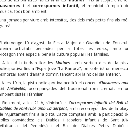
havaneres
i el
correspurnes infantil
, el municipi s’omplirà d
música, foc i bon ambient.
Una jornada per viure amb intensitat, des dels més petits fins als mé
grans!
El diumenge 10 d’agost, la Festa Major de Guardiola de Font-rub
oferirà activitats pensades per a totes les edats, amb u
protagonisme especial per a la cultura popular i les famílies.
- A les 6 h tindran lloc les
Matines
, amb sortida des de la pist
poliesportiva fins a l’Espai Jove “La Barraca”, on s’oferirà un merescu
esmorzar abans d’anar a dormir, tancant així la nit del dia anterior.
- A les 19 h, la pista poliesportiva acollirà el concert d’
havaneres am
Les Anxovetes
, acompanyades del tradicional rom cremat, en u
ambient distès i familiar.
- Finalment, a les 21 h, s’iniciarà el
Correspurnes infantil del Ball d
Diables de Font-rubí amb La Serpent
, amb recorregut des de la plaç
de l’Ajuntament fins a la pista. L’acte comptarà amb la participació d
colles convidades: els Diables i tabalers infantils de Sant Juli
(Vilafranca del Penedès) i el Ball de Diables Petits Diabòlic