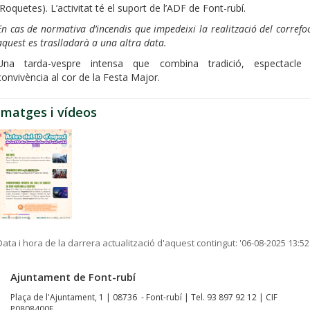
(Roquetes). L’activitat té el suport de l’ADF de Font-rubí.
En cas de normativa d’incendis que impedeixi la realització del correfoc
aquest es traslladarà a una altra data.
Una tarda-vespre intensa que combina tradició, espectacle 
convivència al cor de la Festa Major.
Imatges i vídeos
Data i hora de la darrera actualització d'aquest contingut:
'06-08-2025 13:52
Ajuntament de Font-rubí
Plaça de l'Ajuntament, 1 | 08736 - Font-rubí | Tel. 93 897 92 12 | CIF
P0808400F