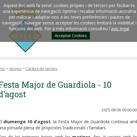
Aquest lloc web fa servir cookies pròpies i de tercers per faciliar-te
una experiència de navegació òptima i recabar informació anònima
per millorar i adaptar-nos a les teves preferències i pautes de
navegació. Navegar sense acceptar les cookies limitarà la visibilitat i
funcions del web. Per a més informació consulteu l´
avis legal
.
Acceptar Cookies
nici
>
Serveis
>
Catàleg de serveis
Festa Major de Guardiola - 10
d'agost
2025-08-06 00:00:00
El
diumenge 10 d’agost
, la Festa Major de Guardiola continua am
una jornada plena de propostes tradicionals i familiars.
Des de les primeres hores amb les
matines
, fins al vespre amb le