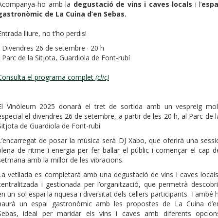
Acompanya-ho amb la
degustació de vins i caves locals
i l’
espa
gastronòmic de La Cuina d’en Sebas.
Entrada lliure, no t’ho perdis!
- Divendres 26 de setembre · 20 h
- Parc de la Sitjota, Guardiola de Font-rubí
Consulta el programa complet
(clic)
El Vinòleum 2025 donarà el tret de sortida amb un vespreig mol
especial el divendres 26 de setembre, a partir de les 20 h, al Parc de l
Sitjota de Guardiola de Font-rubí.
L’encarregat de posar la música serà DJ Xabo, que oferirà una sessi
plena de ritme i energia per fer ballar el públic i començar el cap d
setmana amb la millor de les vibracions.
La vetllada es completarà amb una degustació de vins i caves locals
centralitzada i gestionada per l’organització, que permetrà descobri
en un sol espai la riquesa i diversitat dels cellers participants. També h
haurà un espai gastronòmic amb les propostes de La Cuina d’e
Sebas, ideal per maridar els vins i caves amb diferents opcion