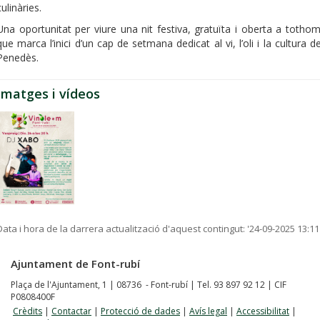
culinàries.
Una oportunitat per viure una nit festiva, gratuïta i oberta a tothom
que marca l’inici d’un cap de setmana dedicat al vi, l’oli i la cultura de
Penedès.
Imatges i vídeos
Data i hora de la darrera actualització d'aquest contingut:
'24-09-2025 13:11
Ajuntament de Font-rubí
Plaça de l'Ajuntament, 1 | 08736 - Font-rubí | Tel. 93 897 92 12 | CIF
P0808400F
Crèdits
|
Contactar
|
Protecció de dades
|
Avís legal
|
Accessibilitat
|