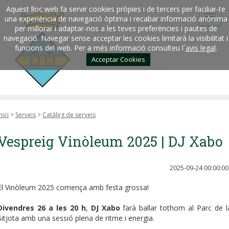
Aquest lloc web fa servir cookies pròpies i de tercers per faciliar-te
una experiència de navegació òptima i recabar informació anònima
per millorar i adaptar-nos a les teves preferències i pautes de
navegació. Navegar sense acceptar les cookies limitarà la visibilitat i
funcions del web. Per a més informació consulteu l´
avis legal
.
Acceptar Cookies
nici
>
Serveis
>
Catàleg de serveis
Vespreig Vinòleum 2025 | DJ Xabo
2025-09-24 00:00:00
El Vinòleum 2025 comença amb festa grossa!
Divendres 26 a les 20 h
,
DJ Xabo
farà ballar tothom al Parc de l
Sitjota amb una sessió plena de ritme i energia.