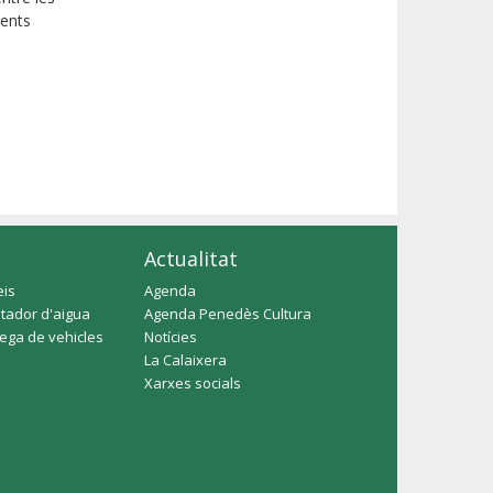
rents
Actualitat
eis
Agenda
tador d'aigua
Agenda Penedès Cultura
rega de vehicles
Notícies
La Calaixera
Xarxes socials