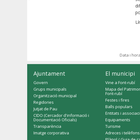
di
po
Lí
Data i hor
Ajuntament
El municipi
Govern
Vine a Font-rubí
Grups municipals
Mapa del Patrimon
Font-rubí
Organització municipal
Festes i fires
Regidories
Balls populars
Jutjat de Pau
Entitats i associac
CIDO (Cercador d'informació i
Documentació Oficials)
Equipaments
Transparència
Turisme
Imatge corporativa
Adreces i telèfons
Plànol / Guia de c