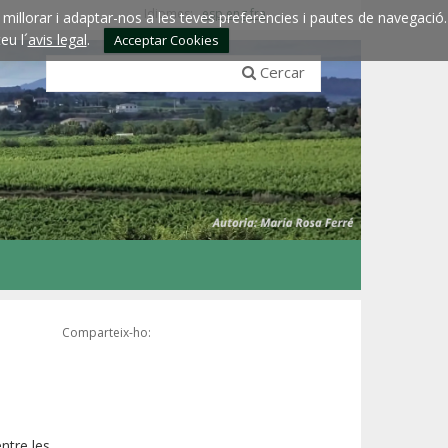
Idiomes:
esp
eng
fra
millorar i adaptar-nos a les teves preferències i pautes de navegació.
eu l´
avis legal
.
Acceptar Cookies
Cercar
Comparteix-ho:
ntre les