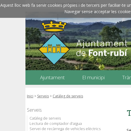
Data i hora oficials: 08/08/2026
03:26
Aquest lloc web fa servir cookies pròpies i de tercers per faciliar-t
Navegar sense acceptar les cookies l
Ajuntament
El municipi
Trà
Inici
>
Serveis
>
Catàleg de serveis
Serveis
T
Catàleg de serveis
Lectura de comptador d'aigua
Servei de recàrrega de vehicles elèctrics
Se