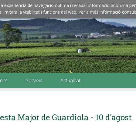
ZOOM: Amplieu amb CTRL+ / Reduïu amb CTRL-
e una experiència de navegació òptima i recabar informació anònima per 
imitarà la visibilitat i funcions del web. Per a més informació consult
mits
Serveis
Actualitat
esta Major de Guardiola - 10 d'agost