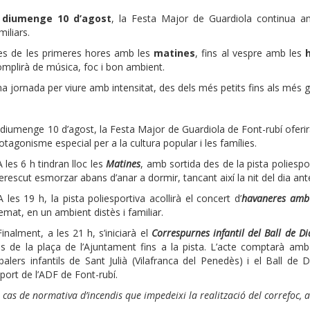
l
diumenge 10 d’agost
, la Festa Major de Guardiola continua a
miliars.
s de les primeres hores amb les
matines
, fins al vespre amb les
omplirà de música, foc i bon ambient.
a jornada per viure amb intensitat, des dels més petits fins als més g
 diumenge 10 d’agost, la Festa Major de Guardiola de Font-rubí oferir
otagonisme especial per a la cultura popular i les famílies.
A les 6 h tindran lloc les
Matines
, amb sortida des de la pista poliespor
rescut esmorzar abans d’anar a dormir, tancant així la nit del dia ante
A les 19 h, la pista poliesportiva acollirà el concert d’
havaneres amb
emat, en un ambient distès i familiar.
Finalment, a les 21 h, s’iniciarà el
Correspurnes infantil del Ball de D
s de la plaça de l’Ajuntament fins a la pista. L’acte comptarà amb 
balers infantils de Sant Julià (Vilafranca del Penedès) i el Ball de D
port de l’ADF de Font-rubí.
 cas de normativa d’incendis que impedeixi la realització del correfoc, 