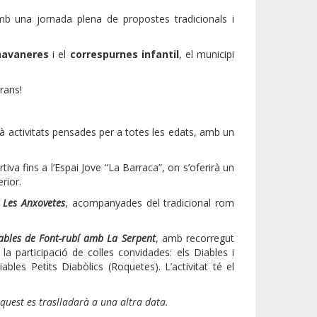
mb una jornada plena de propostes tradicionals i
havaneres
i el
correspurnes infantil
, el municipi
rans!
à activitats pensades per a totes les edats, amb un
tiva fins a l’Espai Jove “La Barraca”, on s’oferirà un
rior.
 Les Anxovetes
, acompanyades del tradicional rom
iables de Font-rubí amb La Serpent
, amb recorregut
la participació de colles convidades: els Diables i
iables Petits Diabòlics (Roquetes). L’activitat té el
aquest es traslladarà a una altra data.