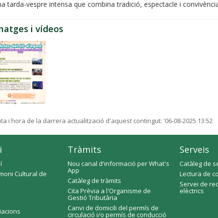
a tarda-vespre intensa que combina tradició, espectacle i convivència
matges i vídeos
ta i hora de la darrera actualització d'aquest contingut:
'06-08-2025 13:52
i
Tràmits
Serveis
í
Nou canal d'informació per What's
Catàleg de s
App
moni Cultural de
Lectura de c
Catàleg de tràmits
Servei de re
Cita Prèvia a l'Organisme de
elèctrics
Gestió Tributària
Canvi de domicili del permís de
ciacions
circulació i/o permís de conducció