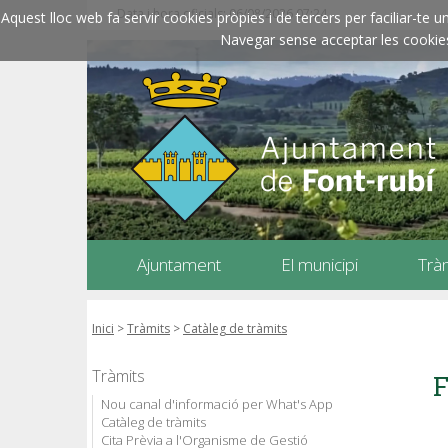
Data i hora oficials: 06/08/2026
07:24
Aquest lloc web fa servir cookies pròpies i de tercers per faciliar-t
Navegar sense acceptar les cookies l
Ajuntament
El municipi
Trà
Inici
>
Tràmits
>
Catàleg de tràmits
Tràmits
F
Nou canal d'informació per What's App
Catàleg de tràmits
Cita Prèvia a l'Organisme de Gestió