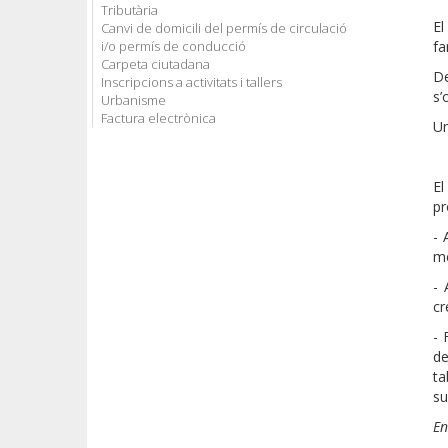
Tributària
E
Canvi de domicili del permís de circulació
i/o permís de conducció
fa
Carpeta ciutadana
De
Inscripcions a activitats i tallers
s’
Urbanisme
Factura electrònica
Un
El
pr
- 
me
- 
cr
- 
de
ta
su
En