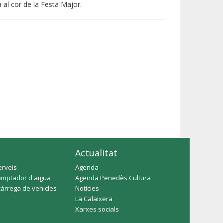
 al cor de la Festa Major.
Actualitat
erveis
Agenda
omptador d'aigua
Agenda Penedès Cultura
càrrega de vehicles
Notícies
La Calaixera
Xarxes socials