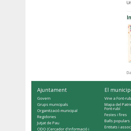
Un
I
Da
Ajuntament
El municip
Govern
Vine a Font-rub
Grups municipals
Mapa del Patri
Font-rubí
Organització municipal
Festes i fires
Regidories
Balls populars
Jutjat de Pau
Entitats i asso
CIDO (Cercador d'informació i