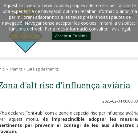
Aquest lloc web fa servir cookies pròpies i de tercers per faciliar-te
una experiència de navegació òptima i recabar informació anònima
per millorar i adaptar-nos a les teves preferències i pautes de
navegació. Navegar sense acceptar les cookies limitarà la visibilitat i
funcions del web. Per a més informació consulteu l´
avis legal
.
Acceptar Cookies
nici
>
Tràmits
>
Catàleg de tràmits
Zona d'alt risc d'influença aviària
2025-02-04 00:00:00
S'ha declarat Font-rubí com a zona d'especial risc per influença aviària
Per aquest motiu,
és imprescindible adoptar les mesure
pertinents per prevenir el contagi de les aus silvestres 
l’aviram.