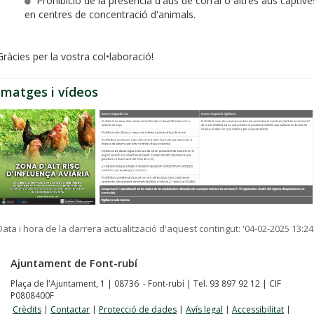
Prohibició de la presència d'aus de corral o altres aus captive
en centres de concentració d'animals.
Gràcies per la vostra col•laboració!
Imatges i vídeos
Data i hora de la darrera actualització d'aquest contingut:
'04-02-2025 13:24
Ajuntament de Font-rubí
Plaça de l'Ajuntament, 1 | 08736 - Font-rubí | Tel. 93 897 92 12 | CIF
P0808400F
Crèdits
|
Contactar
|
Protecció de dades
|
Avís legal
|
Accessibilitat
|