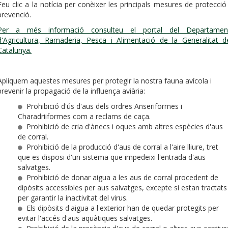
Feu clic a la notícia per conèixer les principals mesures de protecció 
prevenció.
Per a més informació consulteu el portal del Departamen
d'Agricultura, Ramaderia, Pesca i Alimentació de la Generalitat d
Catalunya.
Apliquem aquestes mesures per protegir la nostra fauna avícola i
prevenir la propagació de la influença aviària:
Prohibició d'ús d'aus dels ordres Anseriformes i
Charadriiformes com a reclams de caça.
Prohibició de cria d'ànecs i oques amb altres espècies d'aus
de corral.
Prohibició de la producció d'aus de corral a l'aire lliure, tret
que es disposi d'un sistema que impedeixi l'entrada d'aus
salvatges.
Prohibició de donar aigua a les aus de corral procedent de
dipòsits accessibles per aus salvatges, excepte si estan tractats
per garantir la inactivitat del virus.
Els dipòsits d'aigua a l'exterior han de quedar protegits per
evitar l'accés d'aus aquàtiques salvatges.