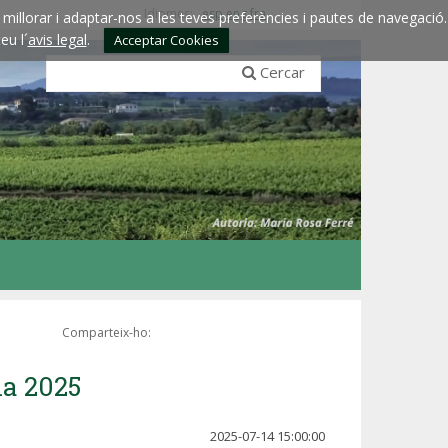
Idiomes:
esp
eng
fra
millorar i adaptar-nos a les teves preferències i pautes de navegació.
eu l´
avis legal
.
Acceptar Cookies
Cercar
Comparteix-ho:
la 2025
2025-07-14 15:00:00