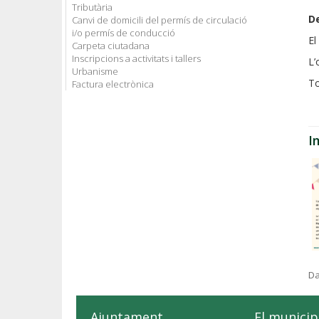
Tributària
De
Canvi de domicili del permís de circulació
i/o permís de conducció
El
Carpeta ciutadana
Inscripcions a activitats i tallers
L’
Urbanisme
To
Factura electrònica
I
Da
Ajuntament
El municip