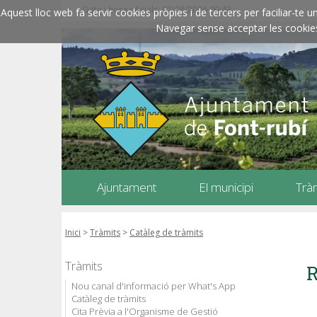
Data i hora oficials: 07/08/2026
00:43
Aquest lloc web fa servir cookies pròpies i de tercers per faciliar-t
Navegar sense acceptar les cookies l
Ajuntament
El municipi
Trà
Inici
>
Tràmits
>
Catàleg de tràmits
Tràmits
R
Nou canal d'informació per What's App
Catàleg de tràmits
Cita Prèvia a l'Organisme de Gestió