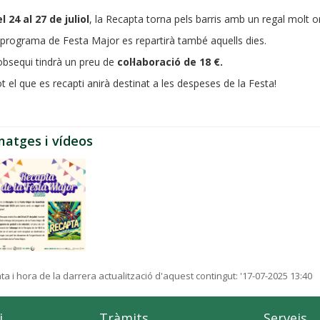
l 24 al 27 de juliol
, la Recapta torna pels barris amb un regal molt or
 programa de Festa Major es repartirà també aquells dies.
obsequi tindrà un preu de
col·laboració de 18 €.
t el que es recapti anirà destinat a les despeses de la Festa!
matges i vídeos
ta i hora de la darrera actualització d'aquest contingut:
'17-07-2025 13:40
i
Tràmits
Serveis