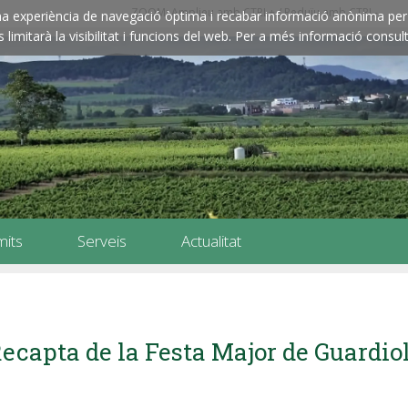
ZOOM: Amplieu amb CTRL+ / Reduïu amb CTRL-
e una experiència de navegació òptima i recabar informació anònima per 
imitarà la visibilitat i funcions del web. Per a més informació consult
mits
Serveis
Actualitat
ecapta de la Festa Major de Guardio