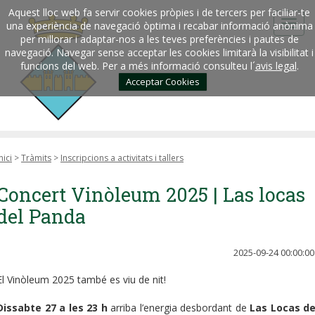
Aquest lloc web fa servir cookies pròpies i de tercers per faciliar-te
una experiència de navegació òptima i recabar informació anònima
per millorar i adaptar-nos a les teves preferències i pautes de
navegació. Navegar sense acceptar les cookies limitarà la visibilitat i
funcions del web. Per a més informació consulteu l´
avis legal
.
Acceptar Cookies
nici
>
Tràmits
>
Inscripcions a activitats i tallers
Concert Vinòleum 2025 | Las locas
del Panda
2025-09-24 00:00:00
El Vinòleum 2025 també es viu de nit!
Dissabte 27 a les 23 h
arriba l’energia desbordant de
Las Locas de