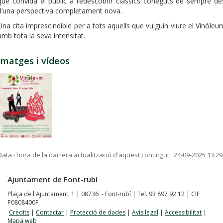
que convida el públic a redescobrir clàssics coneguts de sempre de
d’una perspectiva completament nova.
Una cita imprescindible per a tots aquells que vulguin viure el Vinòleu
amb tota la seva intensitat.
Imatges i vídeos
Data i hora de la darrera actualització d'aquest contingut:
'24-09-2025 13:29
Ajuntament de Font-rubí
Plaça de l'Ajuntament, 1 | 08736 - Font-rubí | Tel. 93 897 92 12 | CIF
P0808400F
Crèdits
|
Contactar
|
Protecció de dades
|
Avís legal
|
Accessibilitat
|
Mapa web