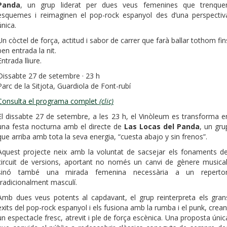
Panda
, un grup liderat per dues veus femenines que trenque
esquemes i reimaginen el pop-rock espanyol des d’una perspectiv
única.
Un còctel de força, actitud i sabor de carrer que farà ballar tothom fin
ben entrada la nit.
Entrada lliure.
Dissabte 27 de setembre · 23 h
Parc de la Sitjota, Guardiola de Font-rubí
Consulta el programa complet
(clic)
El dissabte 27 de setembre, a les 23 h, el Vinòleum es transforma e
una festa nocturna amb el directe de
Las Locas del Panda
, un gru
que arriba amb tota la seva energia, “cuesta abajo y sin frenos”.
Aquest projecte neix amb la voluntat de sacsejar els fonaments de
circuit de versions, aportant no només un canvi de gènere musical
sinó també una mirada femenina necessària a un repertor
tradicionalment masculí.
Amb dues veus potents al capdavant, el grup reinterpreta els gran
èxits del pop-rock espanyol i els fusiona amb la rumba i el punk, crean
un espectacle fresc, atrevit i ple de força escènica. Una proposta únic