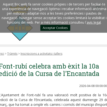
Aquest lloc web fa servir cookies pròpies i de tercers per faciliar-te
una experiència de navegació òptima i recabar informació anònima
per millorar i adaptar-nos a les teves preferències i pautes de
navegació. Navegar sense acceptar les cookies limitarà la visibilitat i
funcions del web. Per a més informació consulteu l´
avis legal
.
Acceptar Cookies
nici
>
Tràmits
>
Inscripcions a activitats i tallers
Font-rubí celebra amb èxit la 10a
edició de la Cursa de l'Encantada
2026-04-08 00:00:00
L’Ajuntament de Font-rubí fa una valoració molt positiva de la 10
edició de la Cursa de l’Encantada, celebrada aquest diumenge 29 d
març, que ha tornat a omplir els camins i corriols del municipi d’esport