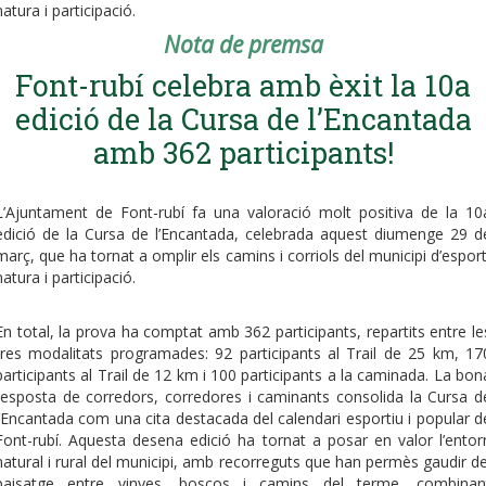
natura i participació.
Nota de premsa
Font-rubí celebra amb èxit la 10a
edició de la Cursa de l’Encantada
amb 362 participants!
L’Ajuntament de Font-rubí fa una valoració molt positiva de la 10
edició de la Cursa de l’Encantada, celebrada aquest diumenge 29 d
març, que ha tornat a omplir els camins i corriols del municipi d’esport
natura i participació.
En total, la prova ha comptat amb 362 participants, repartits entre le
tres modalitats programades: 92 participants al Trail de 25 km, 17
participants al Trail de 12 km i 100 participants a la caminada. La bon
resposta de corredors, corredores i caminants consolida la Cursa d
l’Encantada com una cita destacada del calendari esportiu i popular d
Font-rubí. Aquesta desena edició ha tornat a posar en valor l’entor
natural i rural del municipi, amb recorreguts que han permès gaudir de
paisatge entre vinyes, boscos i camins del terme, combinan