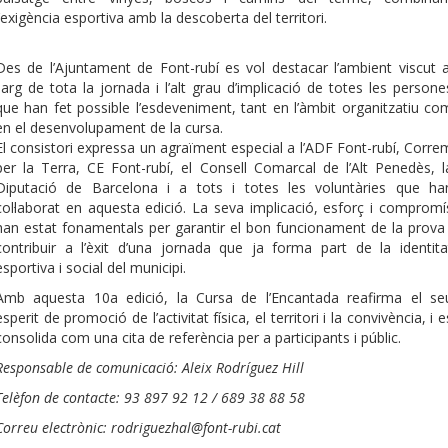
l’exigència esportiva amb la descoberta del territori.
Des de l’Ajuntament de Font-rubí es vol destacar l’ambient viscut a
llarg de tota la jornada i l’alt grau d’implicació de totes les persone
que han fet possible l’esdeveniment, tant en l’àmbit organitzatiu co
en el desenvolupament de la cursa.
El consistori expressa un agraïment especial a l’ADF Font-rubí, Corre
per la Terra, CE Font-rubí, el Consell Comarcal de l’Alt Penedès, l
Diputació de Barcelona i a tots i totes les voluntàries que ha
col·laborat en aquesta edició. La seva implicació, esforç i compromí
han estat fonamentals per garantir el bon funcionament de la prova 
contribuir a l’èxit d’una jornada que ja forma part de la identita
esportiva i social del municipi.
Amb aquesta 10a edició, la Cursa de l’Encantada reafirma el se
esperit de promoció de l’activitat física, el territori i la convivència, i e
consolida com una cita de referència per a participants i públic.
Responsable de comunicació: Aleix Rodríguez Hill
Telèfon de contacte: 93 897 92 12 / 689 38 88 58
Correu electrònic: rodriguezhal@font-rubi.cat