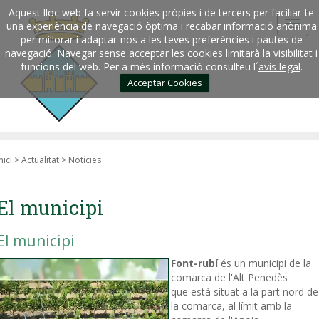
Aquest lloc web fa servir cookies pròpies i de tercers per faciliar-te
una experiència de navegació òptima i recabar informació anònima
per millorar i adaptar-nos a les teves preferències i pautes de
navegació. Navegar sense acceptar les cookies limitarà la visibilitat i
funcions del web. Per a més informació consulteu l´
avis legal
.
Acceptar Cookies
nici
>
Actualitat
>
Notícies
El municipi
El municipi
Font-rubí
és un municipi de la
comarca de l'Alt Penedès
que està situat a la part nord de
la comarca, al límit amb la