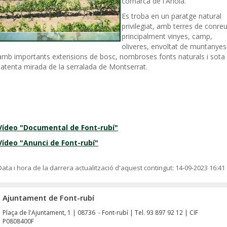
comarca de l'Anoia.
Es troba en un paratge natural
privilegiat, amb terres de conreu
principalment vinyes, camp,
oliveres, envoltat de muntanyes
amb importants extensions de bosc, nombroses fonts naturals i sota
l'atenta mirada de la serralada de Montserrat.
Vídeo "Documental de Font-rubí"
Vídeo "Anunci de Font-rubí"
Data i hora de la darrera actualització d'aquest contingut:
14-09-2023 16:41
Ajuntament de Font-rubí
Plaça de l'Ajuntament, 1 | 08736 - Font-rubí | Tel. 93 897 92 12 | CIF
P0808400F