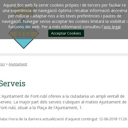
Aquest lloc web fa servir cookies pròpies i de tercers per faciliar-te
una experiència de navegació òptima i recabar informació anònima
per millorar i adaptar-nos a les teves preferències i pautes de
navegació. Navegar sense acceptar les cookies limitarà la visibilitat i
funcions del web. Per a més informació consulteu l´
avis legal
.
Acceptar Cookies
nici
>
Ajuntament
Serveis
L'Ajuntament de Font-rubí ofereix a la ciutadania un ampli ventall de
serveis. La major part dels serveis s'ubiquen al mateix Ajuntament de
Font-rubí, situat a la Plaça de l'Ajuntament, 1.
Data i hora de la darrera actualització d'aquest contingut:
12-06-2018 11:26