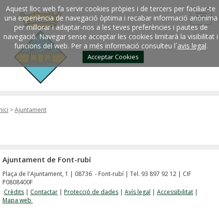
Aquest lloc web fa servir cookies pròpies i de tercers per faciliar-te
una experiència de navegació òptima i recabar informació anònima
per millorar i adaptar-nos a les teves preferències i pautes de
navegació. Navegar sense acceptar les cookies limitarà la visibilitat i
funcions del web. Per a més informació consulteu l´
avis legal
.
Acceptar Cookies
nici
>
Ajuntament
Ajuntament de Font-rubí
Plaça de l'Ajuntament, 1 | 08736 - Font-rubí | Tel. 93 897 92 12 | CIF
P0808400F
Crèdits
|
Contactar
|
Protecció de dades
|
Avís legal
|
Accessibilitat
|
Mapa web