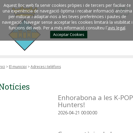
Aquest lloc web fa servir cookies pròpies i de tercers per faciliar-te
una experiència de navegació òptima i recabar informació anònima
per millorar i adaptar-nos a les teves preferències i pautes de
navegació. Navegar sense acceptar les cookies limitarà la visibilitat i
funcions del web. Per a més informació consulteu l´
avis legal
.
Acceptar Cookies
nici
>
El municipi
>
Adreces i telèfons
Notícies
Enhorabona a les K-POP
Hunters!
2026-04-21 00:00:00