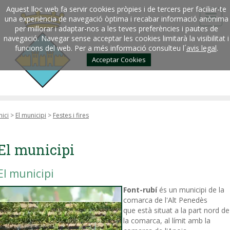
Aquest lloc web fa servir cookies pròpies i de tercers per faciliar-te
una experiència de navegació òptima i recabar informació anònima
per millorar i adaptar-nos a les teves preferències i pautes de
navegació. Navegar sense acceptar les cookies limitarà la visibilitat i
funcions del web. Per a més informació consulteu l´
avis legal
.
Acceptar Cookies
nici
>
El municipi
>
Festes i fires
El municipi
El municipi
Font-rubí
és un municipi de la
comarca de l'Alt Penedès
que està situat a la part nord de
la comarca, al límit amb la