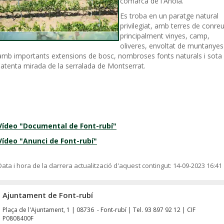
comarca de l'Anoia.
Es troba en un paratge natural
privilegiat, amb terres de conreu
principalment vinyes, camp,
oliveres, envoltat de muntanyes
amb importants extensions de bosc, nombroses fonts naturals i sota
l'atenta mirada de la serralada de Montserrat.
Vídeo "Documental de Font-rubí"
Vídeo "Anunci de Font-rubí"
Data i hora de la darrera actualització d'aquest contingut:
14-09-2023 16:41
Ajuntament de Font-rubí
Plaça de l'Ajuntament, 1 | 08736 - Font-rubí | Tel. 93 897 92 12 | CIF
P0808400F