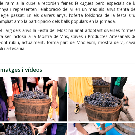
de raïm a la cubella recorden feines feixugues però especials de l
vinya i representen l'elaboració del vi en un mas als anys trenta de
segle passat. En els darrers anys, l'oferta folklòrica de la festa s'h
ampliat amb la participació dels balls populars en la jornada.
Al llarg dels anys la Festa del Most ha anat adoptant diverses formes
va ser inclosa a la Mostra de Vins, Caves i Productes Artesanals d
Font-rubí i, actualment, forma part del Vinòleum, mostra de vi, cava
oli i artesania.
Imatges i vídeos