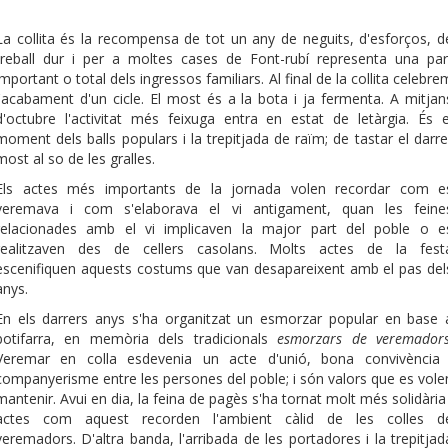
La collita és la recompensa de tot un any de neguits, d'esforços, d
treball dur i per a moltes cases de Font-rubí representa una par
important o total dels ingressos familiars. Al final de la collita celebre
l'acabament d'un cicle. El most és a la bota i ja fermenta. A mitjan
d'octubre l'activitat més feixuga entra en estat de letàrgia. És e
moment dels balls populars i la trepitjada de raïm; de tastar el darre
most al so de les gralles.
Els actes més importants de la jornada volen recordar com e
veremava i com s'elaborava el vi antigament, quan les feine
relacionades amb el vi implicaven la major part del poble o e
realitzaven des de cellers casolans. Molts actes de la fest
escenifiquen aquests costums que van desapareixent amb el pas del
anys.
En els darrers anys s'ha organitzat un esmorzar popular en base 
botifarra, en memòria dels tradicionals
esmorzars de veremador
Veremar en colla esdevenia un acte d'unió, bona convivència 
companyerisme entre les persones del poble; i són valors que es vole
mantenir. Avui en dia, la feina de pagès s'ha tornat molt més solidària 
actes com aquest recorden l'ambient càlid de les colles d
veremadors. D'altra banda, l'arribada de les portadores i la trepitjad