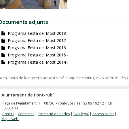
Documents adjunts
Programa Festa del Most 2018
-
Programa Festa del Most 2017
-
Programa Festa del Most 2016
-
Programa Festa del Most 2015
-
Programa Festa del Most 2014
-
Data i hora de la darrera actualització d'aquest contingut:
26-02-2019 17:53
Ajuntament de Font-rubí
Plaça de l'Ajuntament, 1 | 08736 - Font-rubí | Tel. 93 897 92 12 | CIF
P0808400F
Crèdits
|
Contactar
|
Protecció de dades
|
Avís legal
|
Accessibilitat
|
Mapa web