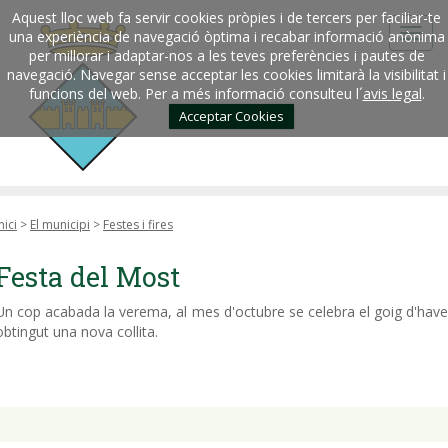
Aquest lloc web fa servir cookies pròpies i de tercers per faciliar-te
una experiència de navegació òptima i recabar informació anònima
per millorar i adaptar-nos a les teves preferències i pautes de
navegació. Navegar sense acceptar les cookies limitarà la visibilitat i
funcions del web. Per a més informació consulteu l´
avis legal
.
Acceptar Cookies
nici
>
El municipi
>
Festes i fires
Festa del Most
Un cop acabada la verema, al mes d'octubre se celebra el goig d'have
obtingut una nova collita.