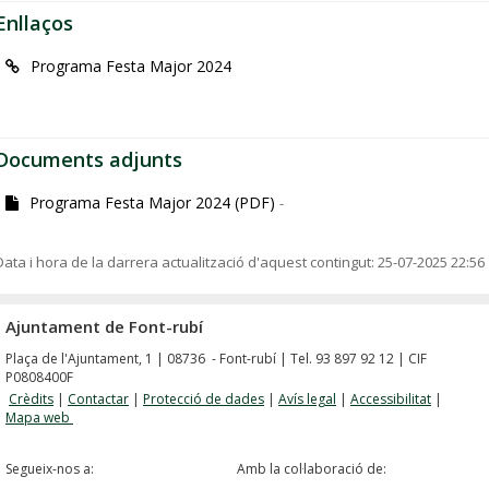
Enllaços
Programa Festa Major 2024
Documents adjunts
Programa Festa Major 2024 (PDF)
-
Data i hora de la darrera actualització d'aquest contingut:
25-07-2025 22:56
Ajuntament de Font-rubí
Plaça de l'Ajuntament, 1 | 08736 - Font-rubí | Tel. 93 897 92 12 | CIF
P0808400F
Crèdits
|
Contactar
|
Protecció de dades
|
Avís legal
|
Accessibilitat
|
Mapa web
Segueix-nos a:
Amb la col·laboració de: