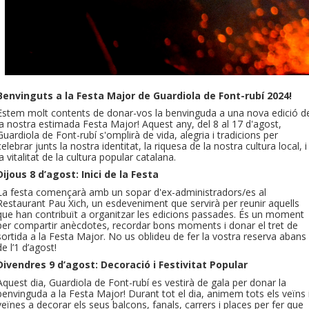
Benvinguts a la Festa Major de Guardiola de Font-rubí 2024!
Estem molt contents de donar-vos la benvinguda a una nova edició d
la nostra estimada Festa Major! Aquest any, del 8 al 17 d'agost,
Guardiola de Font-rubí s'omplirà de vida, alegria i tradicions per
celebrar junts la nostra identitat, la riquesa de la nostra cultura local, i
la vitalitat de la cultura popular catalana.
Dijous 8 d’agost: Inici de la Festa
La festa començarà amb un sopar d'ex-administradors/es al
Restaurant Pau Xich, un esdeveniment que servirà per reunir aquells
que han contribuït a organitzar les edicions passades. És un moment
per compartir anècdotes, recordar bons moments i donar el tret de
sortida a la Festa Major. No us oblideu de fer la vostra reserva abans
de l’1 d’agost!
Divendres 9 d’agost: Decoració i Festivitat Popular
Aquest dia, Guardiola de Font-rubí es vestirà de gala per donar la
benvinguda a la Festa Major! Durant tot el dia, animem tots els veïns 
veïnes a decorar els seus balcons, fanals, carrers i places per fer que