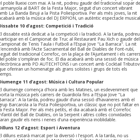
el poble llueixi com mai. A la nit, podreu gaudir del tradicional sopar d
carmanyola al BART de la Festa Major, seguit d'un concert vibrant
amb La Banda Biruji a la Pista Poliesportiva. Per als més joves, la nit
acabarà amb la música del DJ ERPION, un autèntic espectacle musical
Dissabte 10 d’agost: Competició i Tradició
El dissabte està dedicat a la competició i la tradició. A la tarda, podreu
participar en el Campionat de Truc al Restaurant Pau Xich o gaudir del
Campionat de Tenis Taula i Futbolí a l’Espai Jove "La Barraca". La nit
s’encendrà amb l’Acte Sacramental del Ball de Diables de Font-rubí,
seguit del tradicional Correfoc, on la plaça de l’Ajuntament i els carrer
del poble s'ompliran de foc. El dia acabarà amb una sessió de música
electrònica amb PD AUTECHTONS i un concert amb Cocktail Tributov
que oferiran un homenatge als grans solistes i grups de tots els
temps.
Diumenge 11 d’agost: Música i Cultura Popular
El diumenge comença d'hora amb les Matines, un esdeveniment que
porta la música pels carrers de Guardiola fins a l’Espai Jove "La
Barraca". A la tarda, podreu gaudir d’una sessió d’havaneres amb el
grup Barcarola a la Pista Poliesportiva, un clàssic que no pot faltar en
la Festa Major. Per als més petits, el dia acabarà amb el Correfoc
infantil del Ball de Diables, on la Serpent i altres colles convidades
faran gaudir els nens i nenes d'una experiència inoblidable.
Dilluns 12 d’agost: Esport i Aventura
El dilluns estarà marcat per la diversió i l'esport. A la tarda, no us