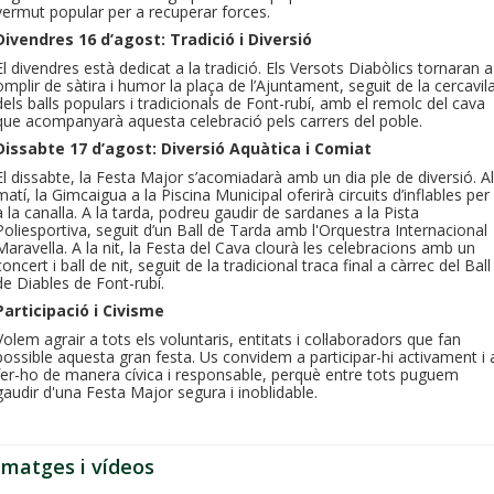
vermut popular per a recuperar forces.
Divendres 16 d’agost: Tradició i Diversió
El divendres està dedicat a la tradició. Els Versots Diabòlics tornaran a
omplir de sàtira i humor la plaça de l’Ajuntament, seguit de la cercavil
dels balls populars i tradicionals de Font-rubí, amb el remolc del cava
que acompanyarà aquesta celebració pels carrers del poble.
Dissabte 17 d’agost: Diversió Aquàtica i Comiat
El dissabte, la Festa Major s’acomiadarà amb un dia ple de diversió. Al
matí, la Gimcaigua a la Piscina Municipal oferirà circuits d’inflables per
a la canalla. A la tarda, podreu gaudir de sardanes a la Pista
Poliesportiva, seguit d’un Ball de Tarda amb l'Orquestra Internacional
Maravella. A la nit, la Festa del Cava clourà les celebracions amb un
concert i ball de nit, seguit de la tradicional traca final a càrrec del Ball
de Diables de Font-rubí.
Participació i Civisme
Volem agrair a tots els voluntaris, entitats i col·laboradors que fan
possible aquesta gran festa. Us convidem a participar-hi activament i 
fer-ho de manera cívica i responsable, perquè entre tots puguem
gaudir d'una Festa Major segura i inoblidable.
Imatges i vídeos