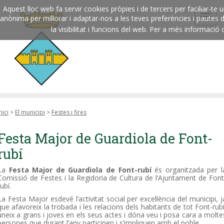
Aquest lloc web fa servir cookies pròpies i de tercers per faciliar-t
anònima per millorar i adaptar-nos a les teves preferències i pautes
la visibilitat i funcions del web. Per a més informació 
nici
>
El municipi
>
Festes i fires
Festa Major de Guardiola de Font-
rubí
La
Festa Major de Guardiola de Font-rubí
és organitzada per l
Comissió de Festes i la Regidoria de Cultura de l’Ajuntament de Font
rubí.
La Festa Major esdevé l’activitat social per excel·lència del municipi, j
que afavoreix la trobada i les relacions dels habitants de tot Font-rubí
uneix a grans i joves en els seus actes i dóna veu i posa cara a molte
persones que durant l’any participen i s’impliquen amb el poble.