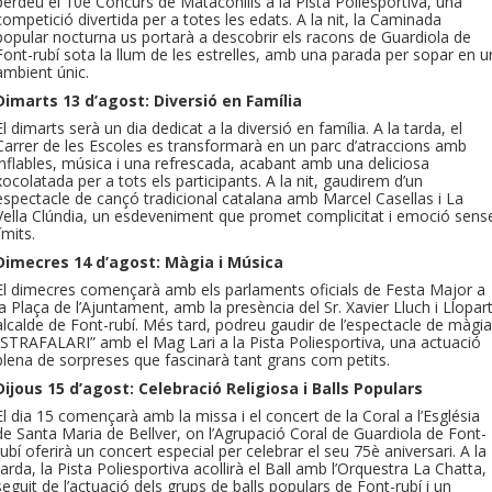
perdeu el 10è Concurs de Mataconills a la Pista Poliesportiva, una
competició divertida per a totes les edats. A la nit, la Caminada
popular nocturna us portarà a descobrir els racons de Guardiola de
Font-rubí sota la llum de les estrelles, amb una parada per sopar en u
ambient únic.
Dimarts 13 d’agost: Diversió en Família
El dimarts serà un dia dedicat a la diversió en família. A la tarda, el
Carrer de les Escoles es transformarà en un parc d’atraccions amb
inflables, música i una refrescada, acabant amb una deliciosa
xocolatada per a tots els participants. A la nit, gaudirem d’un
espectacle de cançó tradicional catalana amb Marcel Casellas i La
Vella Clúndia, un esdeveniment que promet complicitat i emoció sens
límits.
Dimecres 14 d’agost: Màgia i Música
El dimecres començarà amb els parlaments oficials de Festa Major a
la Plaça de l’Ajuntament, amb la presència del Sr. Xavier Lluch i Llopart
alcalde de Font-rubí. Més tard, podreu gaudir de l’espectacle de màgia
“STRAFALARI” amb el Mag Lari a la Pista Poliesportiva, una actuació
plena de sorpreses que fascinarà tant grans com petits.
Dijous 15 d’agost: Celebració Religiosa i Balls Populars
El dia 15 començarà amb la missa i el concert de la Coral a l’Església
de Santa Maria de Bellver, on l’Agrupació Coral de Guardiola de Font-
rubí oferirà un concert especial per celebrar el seu 75è aniversari. A la
tarda, la Pista Poliesportiva acollirà el Ball amb l’Orquestra La Chatta,
seguit de l’actuació dels grups de balls populars de Font-rubí i un