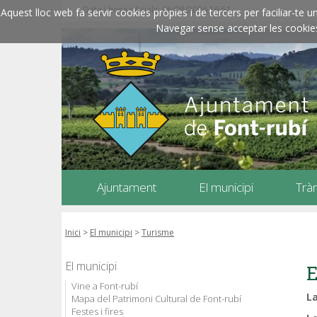
Data i hora oficials: 06/08/2026
16:51
Aquest lloc web fa servir cookies pròpies i de tercers per faciliar-t
Navegar sense acceptar les cookies l
Ajuntament
El municipi
Trà
Inici
>
El municipi
>
Turisme
El municipi
E
Vine a Font-rubí
L
Mapa del Patrimoni Cultural de Font-rubí
Festes i fires