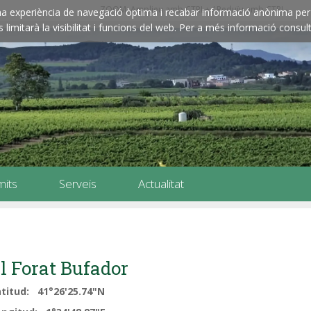
ZOOM: Amplieu amb CTRL+ / Reduïu amb CTRL-
e una experiència de navegació òptima i recabar informació anònima per 
imitarà la visibilitat i funcions del web. Per a més informació consult
mits
Serveis
Actualitat
l Forat Bufador
atitud: 41°26'25.74"N