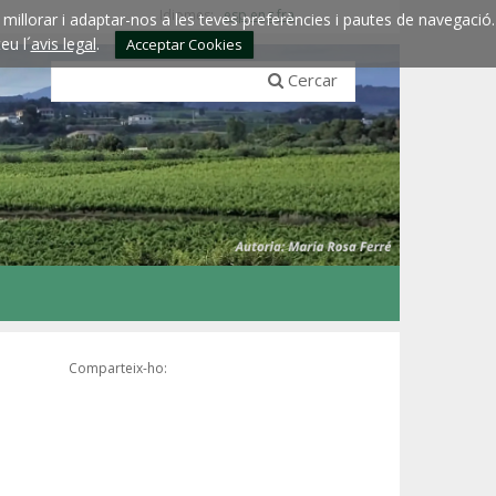
Idiomes:
esp
eng
fra
millorar i adaptar-nos a les teves preferències i pautes de navegació.
eu l´
avis legal
.
Acceptar Cookies
Cercar
Comparteix-ho: