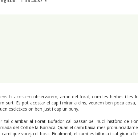
ongitud: 1°34'48.87"E
 ens hi acostem observarem, arran del forat, com les herbes i les fu
m surt. Es pot acostar el cap i mirar a dins, veurem ben poca cosa, e
uen escletxes on ben just i cap un puny.
r tal d'arribar al Forat Bufador cal passar pel nucli històric de Fon
rriada del Coll de la Barraca. Quan el camí baixa més pronunciadament
 camí que voreja el bosc. Finalment, el camí es bifurca i cal girar a