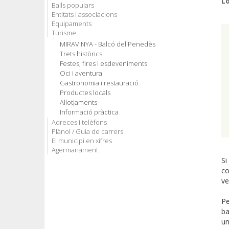
L
Balls populars
Entitats i associacions
Equipaments
Turisme
MIRAVINYA - Balcó del Penedès
Trets històrics
Festes, fires i esdeveniments
Oci i aventura
Gastronomia i restauració
Productes locals
Allotjaments
Informació pràctica
Adreces i telèfons
Plànol / Guia de carrers
El municipi en xifres
Agermanament
Si
co
ve
Pe
ba
un