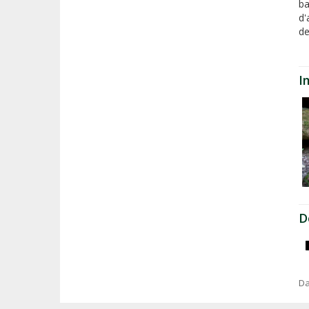
ba
d'
de
I
D
Da