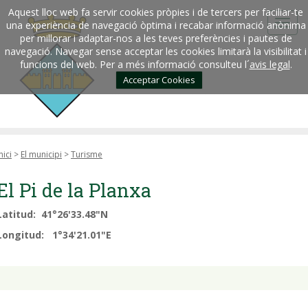
Aquest lloc web fa servir cookies pròpies i de tercers per faciliar-te
una experiència de navegació òptima i recabar informació anònima
per millorar i adaptar-nos a les teves preferències i pautes de
navegació. Navegar sense acceptar les cookies limitarà la visibilitat i
funcions del web. Per a més informació consulteu l´
avis legal
.
Acceptar Cookies
nici
>
El municipi
>
Turisme
El Pi de la Planxa
Latitud: 41°26'33.48"N
Longitud: 1°34'21.01"E