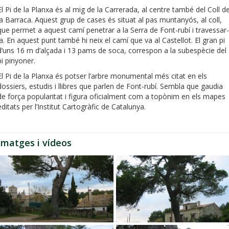
El Pi de la Planxa és al mig de la Carrerada, al centre també del Coll d
la Barraca. Aquest grup de cases és situat al pas muntanyós, al coll,
que permet a aquest camí penetrar a la Serra de Font-rubí i travessar-
la. En aquest punt també hi neix el camí que va al Castellot. El gran pi
d’uns 16 m d’alçada i 13 pams de soca, correspon a la subespècie del
pi pinyoner.
El Pi de la Planxa és potser l’arbre monumental més citat en els
dossiers, estudis i llibres que parlen de Font-rubí. Sembla que gaudia
de força popularitat i figura oficialment com a topònim en els mapes
editats per l’Institut Cartogràfic de Catalunya.
Imatges i vídeos