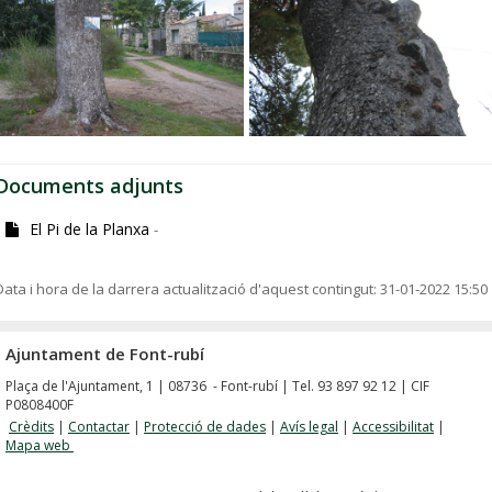
Documents adjunts
El Pi de la Planxa
-
Data i hora de la darrera actualització d'aquest contingut:
31-01-2022 15:50
Ajuntament de Font-rubí
Plaça de l'Ajuntament, 1 | 08736 - Font-rubí | Tel. 93 897 92 12 | CIF
P0808400F
Crèdits
|
Contactar
|
Protecció de dades
|
Avís legal
|
Accessibilitat
|
Mapa web