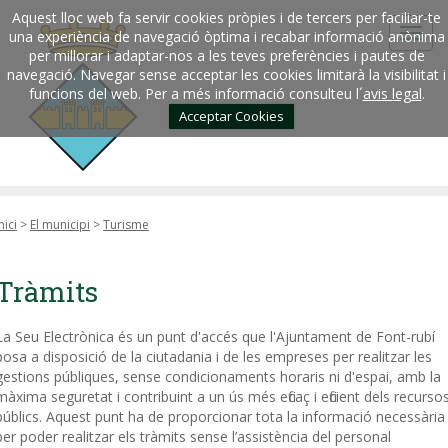
Aquest lloc web fa servir cookies pròpies i de tercers per faciliar-te
una experiència de navegació òptima i recabar informació anònima
per millorar i adaptar-nos a les teves preferències i pautes de
navegació. Navegar sense acceptar les cookies limitarà la visibilitat i
funcions del web. Per a més informació consulteu l´
avis legal
.
Acceptar Cookies
nici
>
El municipi
>
Turisme
Tràmits
La Seu Electrònica és un punt d'accés que l'Ajuntament de Font-rubí
posa a disposició de la ciutadania i de les empreses per realitzar les
gestions públiques, sense condicionaments horaris ni d'espai, amb la
màxima seguretat i contribuint a un ús més eficaç i eficient dels recurso
públics. Aquest punt ha de proporcionar tota la informació necessària
per poder realitzar els tràmits sense l’assistència del personal