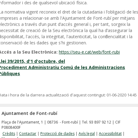
informador i des de qualsevol ubicació física.
La normativa vigent reconeix el dret de la ciutadania i l’obligació de le
empreses a relacionar-se amb l'Ajuntament de Font-rubí per mitjans
electrònics a través d’un punt d’accés general i, per tant, sorgeix la
necessitat de creació de la Seu electrònica la qual ha d’assegurar la
disponibilitat, l'accés, la integritat, l'autenticitat, la confidencialitat i la
conservació de les dades que s'hi gestionen.
Accés a la Seu Electrònica:
https://seu-e.cat/web/font-rubi
Llei 39/2015, d'1 d'octubre, del
Procediment Administratiu Comú de les Administracions
Públiques
Data i hora de la darrera actualització d'aquest contingut:
01-06-2020 14:45
Ajuntament de Font-rubí
Plaça de l'Ajuntament, 1 | 08736 - Font-rubí | Tel. 93 897 92 12 | CIF
P0808400F
Crèdits
|
Contactar
|
Protecció de dades
|
Avís legal
|
Accessibilitat
|