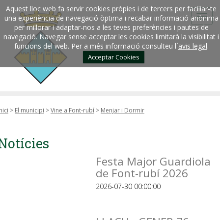
Aquest lloc web fa servir cookies pròpies i de tercers per faciliar-te
una experiència de navegació òptima i recabar informació anònima
per millorar i adaptar-nos a les teves preferències i pautes de
navegació. Navegar sense acceptar les cookies limitarà la visibilitat i
funcions del web. Per a més informació consulteu l´
avis legal
.
Acceptar Cookies
nici
>
El municipi
>
Vine a Font-rubí
>
Menjar i Dormir
Notícies
Festa Major Guardiola
de Font-rubí 2026
2026-07-30 00:00:00