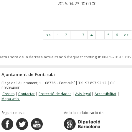
2026-04-23 00:00:00
<<
1
2
...
3
4
...
5
6
>>
Data i hora de la darrera actualització d'aquest contingut:
08-05-2019 13:05
Ajuntament de Font-rubí
Plaça de l'Ajuntament, 1 | 08736 - Font-rubí | Tel. 93 897 92 12 | CIF
P0808400F
Crèdits
|
Contactar
|
Protecció de dades
|
Avís legal
|
Accessibilitat
|
Mapa web
Segueix-nos a:
Amb la col·laboració de: