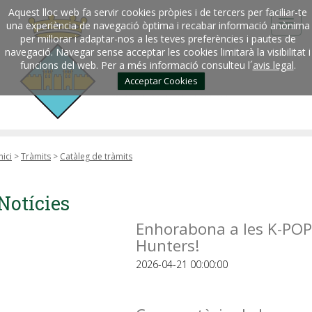
Aquest lloc web fa servir cookies pròpies i de tercers per faciliar-te
una experiència de navegació òptima i recabar informació anònima
per millorar i adaptar-nos a les teves preferències i pautes de
navegació. Navegar sense acceptar les cookies limitarà la visibilitat i
funcions del web. Per a més informació consulteu l´
avis legal
.
Acceptar Cookies
nici
>
Tràmits
>
Catàleg de tràmits
Notícies
Enhorabona a les K-POP
Hunters!
2026-04-21 00:00:00