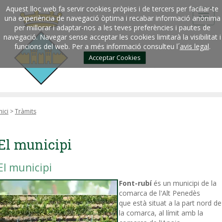
Aquest lloc web fa servir cookies pròpies i de tercers per faciliar-te
una experiència de navegació òptima i recabar informació anònima
per millorar i adaptar-nos a les teves preferències i pautes de
navegació. Navegar sense acceptar les cookies limitarà la visibilitat i
funcions del web. Per a més informació consulteu l´
avis legal
.
Acceptar Cookies
nici
>
Tràmits
El municipi
El municipi
Font-rubí
és un municipi de la
comarca de l'Alt Penedès
que està situat a la part nord de
la comarca, al límit amb la