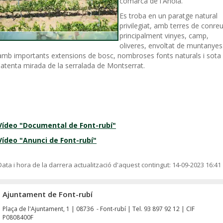
comarca de l'Anoia.
Es troba en un paratge natural
privilegiat, amb terres de conreu
principalment vinyes, camp,
oliveres, envoltat de muntanyes
amb importants extensions de bosc, nombroses fonts naturals i sota
l'atenta mirada de la serralada de Montserrat.
Vídeo "Documental de Font-rubí"
Vídeo "Anunci de Font-rubí"
Data i hora de la darrera actualització d'aquest contingut:
14-09-2023 16:41
Ajuntament de Font-rubí
Plaça de l'Ajuntament, 1 | 08736 - Font-rubí | Tel. 93 897 92 12 | CIF
P0808400F