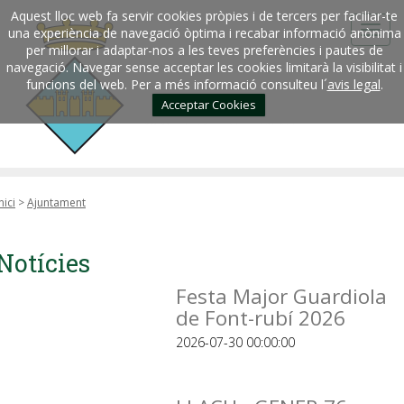
Aquest lloc web fa servir cookies pròpies i de tercers per faciliar-te
una experiència de navegació òptima i recabar informació anònima
per millorar i adaptar-nos a les teves preferències i pautes de
navegació. Navegar sense acceptar les cookies limitarà la visibilitat i
funcions del web. Per a més informació consulteu l´
avis legal
.
Acceptar Cookies
nici
>
Ajuntament
Notícies
Festa Major Guardiola
de Font-rubí 2026
2026-07-30 00:00:00