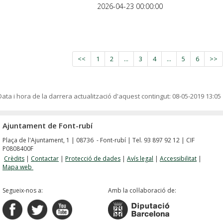
2026-04-23 00:00:00
<<
1
2
...
3
4
...
5
6
>>
Data i hora de la darrera actualització d'aquest contingut:
08-05-2019 13:05
Ajuntament de Font-rubí
Plaça de l'Ajuntament, 1 | 08736 - Font-rubí | Tel. 93 897 92 12 | CIF
P0808400F
Crèdits
|
Contactar
|
Protecció de dades
|
Avís legal
|
Accessibilitat
|
Mapa web
Segueix-nos a:
Amb la col·laboració de: