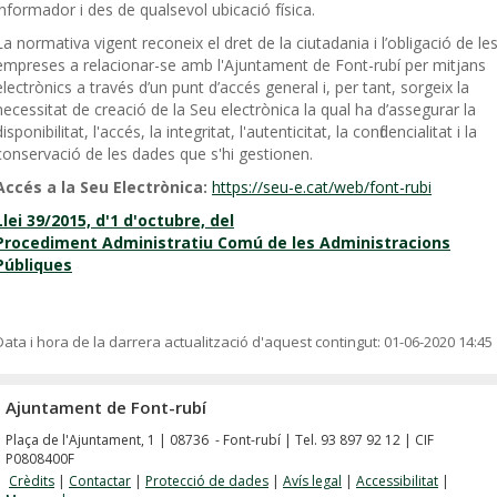
informador i des de qualsevol ubicació física.
La normativa vigent reconeix el dret de la ciutadania i l’obligació de le
empreses a relacionar-se amb l'Ajuntament de Font-rubí per mitjans
electrònics a través d’un punt d’accés general i, per tant, sorgeix la
necessitat de creació de la Seu electrònica la qual ha d’assegurar la
disponibilitat, l'accés, la integritat, l'autenticitat, la confidencialitat i la
conservació de les dades que s'hi gestionen.
Accés a la Seu Electrònica:
https://seu-e.cat/web/font-rubi
Llei 39/2015, d'1 d'octubre, del
Procediment Administratiu Comú de les Administracions
Públiques
Data i hora de la darrera actualització d'aquest contingut:
01-06-2020 14:45
Ajuntament de Font-rubí
Plaça de l'Ajuntament, 1 | 08736 - Font-rubí | Tel. 93 897 92 12 | CIF
P0808400F
Crèdits
|
Contactar
|
Protecció de dades
|
Avís legal
|
Accessibilitat
|