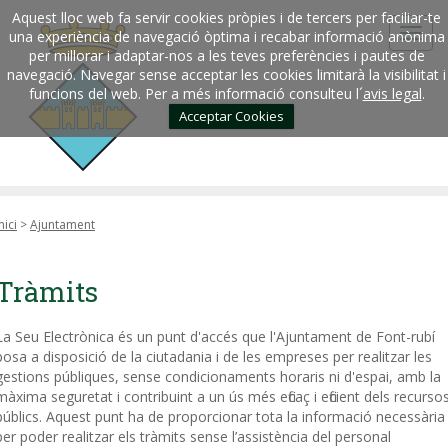
Aquest lloc web fa servir cookies pròpies i de tercers per faciliar-te
una experiència de navegació òptima i recabar informació anònima
per millorar i adaptar-nos a les teves preferències i pautes de
navegació. Navegar sense acceptar les cookies limitarà la visibilitat i
funcions del web. Per a més informació consulteu l´
avis legal
.
Acceptar Cookies
nici
>
Ajuntament
Tràmits
La Seu Electrònica és un punt d'accés que l'Ajuntament de Font-rubí
posa a disposició de la ciutadania i de les empreses per realitzar les
gestions públiques, sense condicionaments horaris ni d'espai, amb la
màxima seguretat i contribuint a un ús més eficaç i eficient dels recurso
públics. Aquest punt ha de proporcionar tota la informació necessària
per poder realitzar els tràmits sense l’assistència del personal