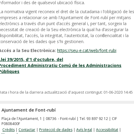
informador i des de qualsevol ubicació física.
La normativa vigent reconeix el dret de la ciutadania i l’obligació de le
empreses a relacionar-se amb l'Ajuntament de Font-rubí per mitjans
electrònics a través d’un punt d’accés general i, per tant, sorgeix la
necessitat de creació de la Seu electrònica la qual ha d’assegurar la
disponibilitat, l'accés, la integritat, l'autenticitat, la confidencialitat i la
conservació de les dades que s'hi gestionen.
Accés a la Seu Electrònica:
https://seu-e.cat/web/font-rubi
Llei 39/2015, d'1 d'octubre, del
Procediment Administratiu Comú de les Administracions
Públiques
Data i hora de la darrera actualització d'aquest contingut:
01-06-2020 14:45
Ajuntament de Font-rubí
Plaça de l'Ajuntament, 1 | 08736 - Font-rubí | Tel. 93 897 92 12 | CIF
P0808400F
Crèdits
|
Contactar
|
Protecció de dades
|
Avís legal
|
Accessibilitat
|