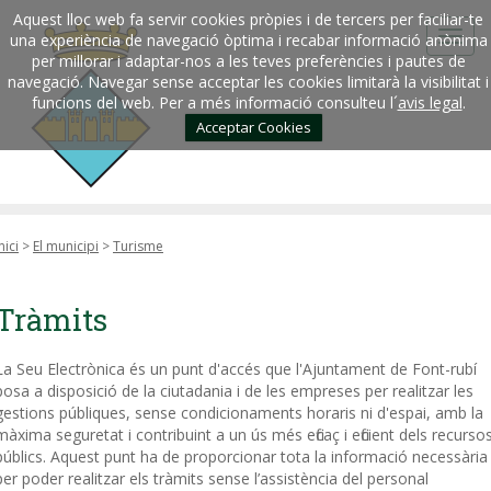
Aquest lloc web fa servir cookies pròpies i de tercers per faciliar-te
una experiència de navegació òptima i recabar informació anònima
per millorar i adaptar-nos a les teves preferències i pautes de
navegació. Navegar sense acceptar les cookies limitarà la visibilitat i
funcions del web. Per a més informació consulteu l´
avis legal
.
Acceptar Cookies
nici
>
El municipi
>
Turisme
Tràmits
La Seu Electrònica és un punt d'accés que l'Ajuntament de Font-rubí
posa a disposició de la ciutadania i de les empreses per realitzar les
gestions públiques, sense condicionaments horaris ni d'espai, amb la
màxima seguretat i contribuint a un ús més eficaç i eficient dels recurso
públics. Aquest punt ha de proporcionar tota la informació necessària
per poder realitzar els tràmits sense l’assistència del personal