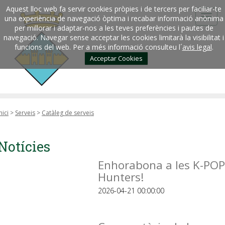
Aquest lloc web fa servir cookies pròpies i de tercers per faciliar-te
una experiència de navegació òptima i recabar informació anònima
per millorar i adaptar-nos a les teves preferències i pautes de
navegació. Navegar sense acceptar les cookies limitarà la visibilitat i
funcions del web. Per a més informació consulteu l´
avis legal
.
Acceptar Cookies
nici
>
Serveis
>
Catàleg de serveis
Notícies
Enhorabona a les K-POP
Hunters!
2026-04-21 00:00:00