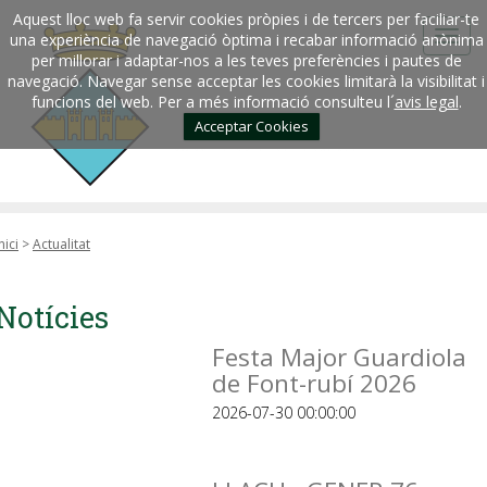
Aquest lloc web fa servir cookies pròpies i de tercers per faciliar-te
una experiència de navegació òptima i recabar informació anònima
per millorar i adaptar-nos a les teves preferències i pautes de
navegació. Navegar sense acceptar les cookies limitarà la visibilitat i
funcions del web. Per a més informació consulteu l´
avis legal
.
Acceptar Cookies
nici
>
Actualitat
Notícies
Festa Major Guardiola
de Font-rubí 2026
2026-07-30 00:00:00