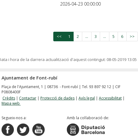
2026-04-23 00:00:00
<<
1
2
...
3
...
5
6
>>
Data i hora de la darrera actualització d'aquest contingut:
08-05-2019 13:05
Ajuntament de Font-rubí
Plaça de l'Ajuntament, 1 | 08736 - Font-rubí | Tel. 93 897 92 12 | CIF
P0808400F
Crèdits
|
Contactar
|
Protecció de dades
|
Avís legal
|
Accessibilitat
|
Mapa web
Segueix-nos a:
Amb la col·laboració de: