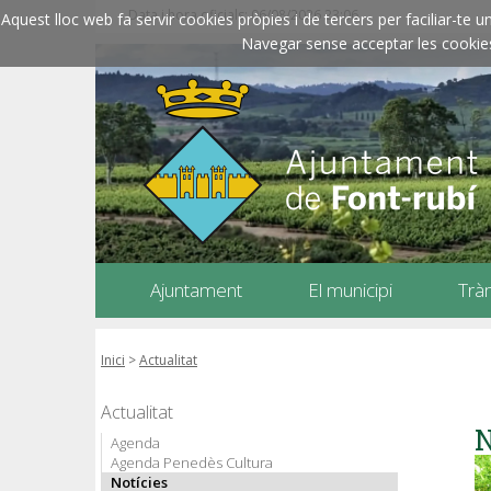
Data i hora oficials: 06/08/2026
23:06
Aquest lloc web fa servir cookies pròpies i de tercers per faciliar-t
Navegar sense acceptar les cookies l
Ajuntament
El municipi
Trà
Inici
>
Actualitat
Actualitat
N
Agenda
Agenda Penedès Cultura
Notícies