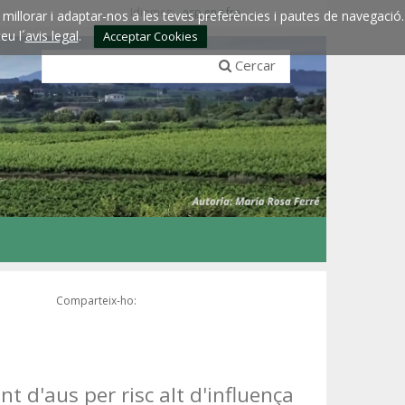
Idiomes:
esp
eng
fra
millorar i adaptar-nos a les teves preferències i pautes de navegació.
eu l´
avis legal
.
Acceptar Cookies
Cercar
Comparteix-ho:
 d'aus per risc alt d'influença