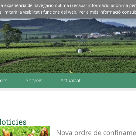
ZOOM: Amplieu amb CTRL+ / Reduïu amb CTRL-
e una experiència de navegació òptima i recabar informació anònima per 
imitarà la visibilitat i funcions del web. Per a més informació consult
mits
Serveis
Actualitat
otícies
Nova ordre de confinament